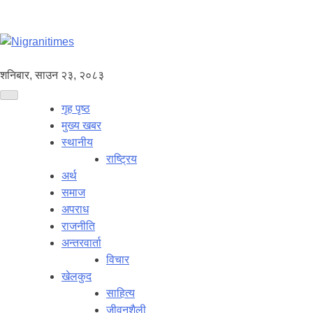
शनिबार, साउन २३, २०८३
गृह पृष्ठ
मुख्य खबर
स्थानीय
राष्ट्रिय
अर्थ
समाज
अपराध
राजनीति
अन्तरवार्ता
विचार
खेलकुद
साहित्य
जीवनशैली