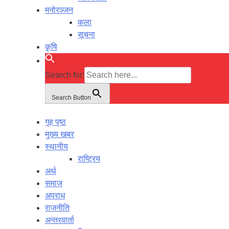
मनोरञ्जन
कला
सूचना
कृषि
Search for:
Search Button
गृह पृष्ठ
मुख्य खबर
स्थानीय
राष्ट्रिय
अर्थ
समाज
अपराध
राजनीति
अन्तरवार्ता