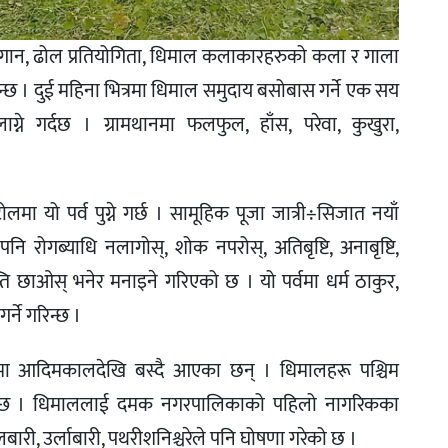
गान, ढोल प्रतियोगिता, धिमाल कलाकारहरुको कला र गाला
न्छ । दुई महिना भित्रमा धिमाल समुदाय बसोबास गर्ने एक सय
्ने गर्दछ । ग्रामथानमा फलफुल, हाँस, परेवा, कुखुरा,
ा यो पर्व पुग्ने गर्छ । सामूहिक पूजा जात्री÷सिजात नयाँ
रोगब्याधि नलागोस्, शोक नपरोस्, अतिबृष्टि, अनाबृष्टि,
ि छाओस् भनेर मनाइने गरिएको छ । यो पर्वमा धर्म ठाकुर,
्ने गरिन्छ ।
रीमा आदिमकालदेखि बस्दै आएका छन् । धिमालहरू पश्चिम
सकिन्छ । धिमाललाई दमक नगरपालिकाको पहिलो नागरिकका
ेलबारी, उर्लाबारी, पथरीशनिश्चरेले पनि घोषणा गरेको छ ।