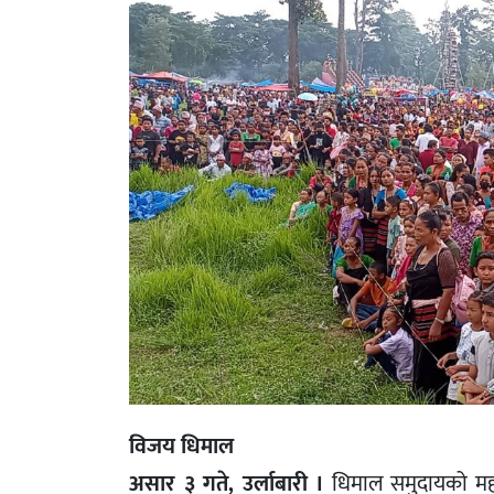
विजय धिमाल
असार ३ गते, उर्लाबारी ।
धिमाल समुदायको महान 