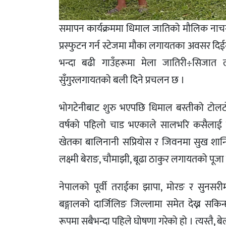
समापन कार्यक्रममा धिमाल जातिको मौलिक नाच
प्रस्फुटन गर्न स्टेजमा मौका लगायतका अवसर दिई
भन्दा बढी गाउँहरूमा मेला जातिरी÷सिजात लाग
सुँगुरलगायतको बली दिने प्रचलन छ ।
भोगटेनीबाट शुरु भएपछि धिमाल बस्तीको टोलटोलम
वर्षको पहिलो चाड भएकाले सालभरि कसैलाई पनि 
खेतका बालिनानी सप्रियोस र जिवनमा सुख शान्त
लक्ष्मी बेराङ, चौमाझी, बूढा ठाकुर लगायतको पूजा गर
नेपालको पूर्वी तराईका झापा, मोरङ र सुनस
बङ्गालको दार्जिलिङ जिल्लामा समेत देख्न 
रूपमा सबैभन्दा पहिले घोषणा गरेको हो । त्यस्तै, ब