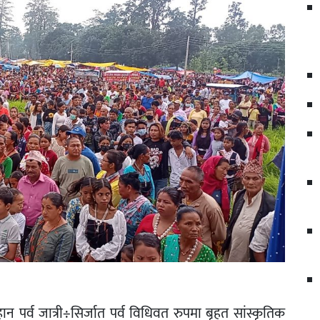
पर्व जात्री÷सिर्जात पर्व विधिवत रुपमा बृहत सांस्कृतिक