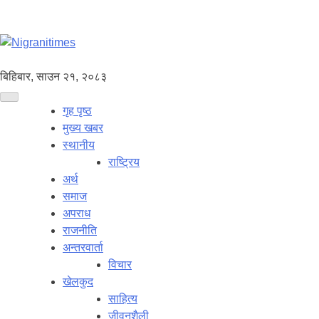
बिहिबार, साउन २१, २०८३
गृह पृष्ठ
मुख्य खबर
स्थानीय
राष्ट्रिय
अर्थ
समाज
अपराध
राजनीति
अन्तरवार्ता
विचार
खेलकुद
साहित्य
जीवनशैली