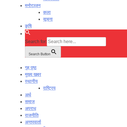
मनोरञ्जन
कला
सूचना
कृषि
Search for:
Search Button
गृह पृष्ठ
मुख्य खबर
स्थानीय
राष्ट्रिय
अर्थ
समाज
अपराध
राजनीति
अन्तरवार्ता