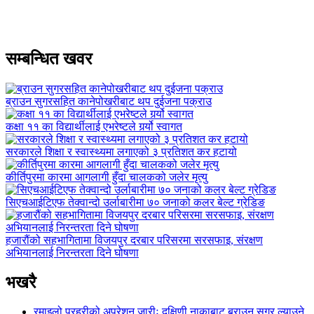
सम्बन्धित खवर
ब्राउन सुगरसहित कानेपोखरीबाट थप दुईजना पक्राउ
कक्षा ११ का विद्यार्थीलाई एभरेष्टले गर्र्यो स्वागत
सरकारले शिक्षा र स्वास्थ्यमा लगाएको ३ प्रतिशत कर हटायो
कीर्तिपुरमा कारमा आगलागी हुँदा चालकको जलेर मृत्यु
सिएचआईटिएफ तेक्वान्दो उर्लाबारीमा ७० जनाको कलर बेल्ट ग्रेडिङ
हजारौंको सहभागितामा विजयपुर दरबार परिसरमा सरसफाइ, संरक्षण
अभियानलाई निरन्तरता दिने घोषणा
भखरै
रमाइलो प्रहरीको अपरेशन जारीः दक्षिणी नाकाबाट ब्राउन सुगर ल्याउने