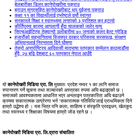
बेलबारीका डिलर कानेपोखरीमा पक्राउ
ब्राउन सुगरसहित कानेपोखरीबाट थप दुईजना पक्राउ
कक्षा ११ का विद्यार्थीलाई एभरेष्टले गर्र्यो स्वागत
सरकारले शिक्षा र स्वास्थ्यमा लगाएको ३ प्रतिशत कर हटायो
कीर्तिपुरमा कारमा आगलागी हुँदा चालकको जलेर मृत्यु
सिएचआईटिएफ तेक्वान्दो उर्लाबारीमा ७० जनाको कलर बेल्ट ग्रेडिङ
हजारौंको सहभागितामा विजयपुर दरबार परिसरमा सरसफाइ, संरक्षण
अभियानलाई निरन्तरता दिने घोषणा
तेस्रो अन्तर्राष्ट्रिय आदिवासी मातृभाषा पत्रकार सम्मेलन काठमाडौंमा
हुँदै, २७ बढि देशबाट ६० पत्रकार नेपाल आउँदै
यो
कानेपोखरी मिडिया प्रा. लि
मुख्यतः प्रदेश नम्वर १ का लागि समाज
रुपान्तरण गर्ने सूचना तथा सञ्चारको अस्त्रका रुपमा अघि बढाइएको छ ।
समाजको आवश्यकतामा आधारित भएर अनलाइन पत्रकारिता अघि बढाउने
क्रममा सकारात्मक उत्प्रेरणा भर्न ‘सकारात्मक गतिविधि’लाई प्राथमिकता दिने
हाम्रो उद्धेश्य हो । यस भित्र पनि कला, साहित्य र संस्कृति प्रवद्र्धन, खेलकुद
तथा स्वास्थ्य र शिक्षाका विषयमा हाम्रो जोड रहने छ ।
कानेपोखरी मिडिया प्रा. लि.द्रारा संचालित