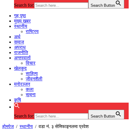
Search for:
Search Button
गृह पृष्ठ
मुख्य खबर
स्थानीय
राष्ट्रिय
अर्थ
समाज
अपराध
राजनीति
अन्तरवार्ता
विचार
खेलकुद
साहित्य
जीवनशैली
मनोरञ्जन
कला
सूचना
कृषि
Search for:
Search Button
होमपेज
/
स्थानीय
/
वडा नं. ३ सेमिफाइनलमा प्रवेश