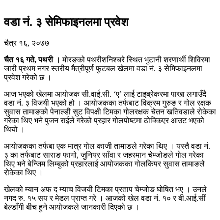
वडा नं. ३ सेमिफाइनलमा प्रवेश
चैत्र १६, २०७७
चैत १६ गते, पथरी ।
मोरङको पथरीशनिश्चरे स्थित भुटानी शरणार्थी शिविरमा
जारी प्रथम नगर स्तरीय मैत्रीपूर्ण फुटबल खेलमा वडा नं. ३ सेमिफाइनलमा
प्रवेश गरेको छ ।
आज भएको खेलमा आयोजक सी.वाई.सी. ‘ए’ लाई टाइब्रेकरमा पाखा लगाउँदै
वडा नं. ३ विजयी भएको हो । आयोजकका तर्फबाट विक्रम गुरुङ र गोल रक्षक
सुवास तामाङको पेनाल्डी सुट विपक्षी टिमका गोलरक्षक चेतन खतिवडाले रोकेका
गरेका थिए भने पुजन राईले गरेको प्रहार गोलपोष्टमा ठोक्किएर आउट भएको
थियो ।
आयोजकका तर्फबा एक मात्र गोल काजी तामाङले गरेका थिए । यस्तै वडा नं.
३ का तर्फबाट साराङ फागो, जुनियर साँवा र जहरमान चेम्जोङले गोल गरेका
थिए भने बेन्जिम लिम्बुको प्रहारलाई आयोजकका गोलकिपर सुवास तामाङले
रोकेका थिए ।
खेलको म्यान अफ द म्याच विजयी टिमका प्रताप चेम्जोङ घोषित भए । उनले
नगद रु. १५ सय र मेडल प्राप्त गरे । आजको खेल वडा नं. १० र बी.आई.सीं
बेल्डाँगी बीच हुने आयोजकले जानकारी दिएको छ ।