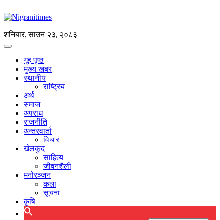
शनिबार, साउन २३, २०८३
गृह पृष्ठ
मुख्य खबर
स्थानीय
राष्ट्रिय
अर्थ
समाज
अपराध
राजनीति
अन्तरवार्ता
विचार
खेलकुद
साहित्य
जीवनशैली
मनोरञ्जन
कला
सूचना
कृषि