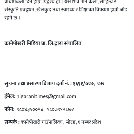
प्राथमिकता दिने हाम्रो उद्धेश्य हो । यस भित्र पनि कला, साहित्य र
संस्कृति प्रवद्र्धन, खेलकुद तथा स्वास्थ्य र शिक्षाका विषयमा हाम्रो जोड
रहने छ ।
कानेपोखरी मिडिया प्रा. लि.द्रारा संचालित
सुचना तथा प्रसारण विभाग दर्ता नं. : १६९१/०७६–७७
ईमेल:
nigaranitimes@gmail.com
फोन:
९८०४३१००५४, ९८०७९९५८७२
सम्पर्क :
कानेपोखरी गाउँपालिका, मोरङ, १ नम्बर प्रदेश