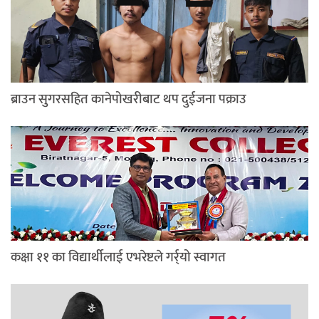
ब्राउन सुगरसहित कानेपोखरीबाट थप दुईजना पक्राउ
कक्षा ११ का विद्यार्थीलाई एभरेष्टले गर्र्यो स्वागत