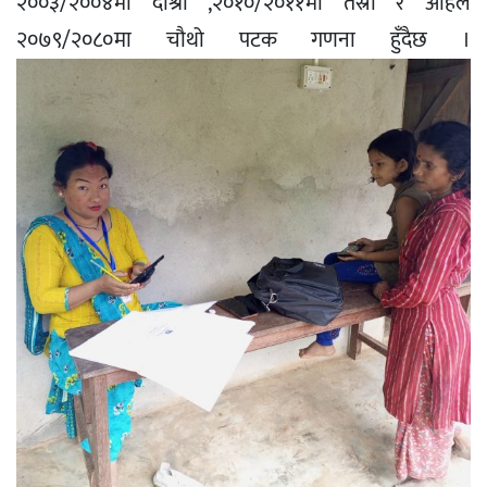
२००३/२००४मा दोश्रो ,२०१०/२०११मा तेस्रो र अहिले
२०७९/२०८०मा चौथो पटक गणना हुँदैछ ।