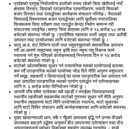
प्रदेशको प्रमुख निर्यातयोग्य वालीको रुपमा रहेको चिया खेतीलाई नयाँ
क्षेत्रमा विस्तार, चियाको प्राङ्गारीक प्रमाणीकरण, तयारी चियाको
बजार विस्तार तथा प्रवर्द्धनका कार्यक्रम संचालन गरिनेछ। नेपालको
चियालाई विश्वस्तरमा बजार प्रवर्द्धनका लागि सूर्योदय नगरपालिका
फिक्कलमा चिया परीक्षण तथा प्रवर्द्धन केन्द्र निर्माण सम्पन्न गरी
संचालनमा ल्याईनेछ।समग्र चिया क्षेत्रका लागि रु १६ करोड ५० लाख
बजेटको ब्यवस्था गरेको छु ।प्रादेशिक महत्वका वाली अदुवा तथा अलैची
उत्पादन तथा प्रसोधनका लागि वजेटको ब्यवस्था गरेको छु ।
चालु आ.ब. वाट विभिन्न वाली तथा पशुवस्तुहरुको ब्यवसायिक उत्पादन
गरी आ-आफ्नो समुदायमा नमुना कृषि तथा नमुना पशु विकास फार्म
स्थापना गर्न शुरु गरिएको कार्यक्रमलाई निरन्तरता दिन रु १४ करोड
बजेटको ब्यवस्था गरेको छु ।
माटोको उर्वराशक्तिमा सुधार गर्न रासायनिक मलको प्रयोगलाई क्रमशः
कम गर्दै प्राङ्गारिक मलको प्रयोगमा जोड दिने नीति अनुरुप पशुपालन
गर्ने समूह, सहकारी र किसानलाई घर घरमा प्राङ्गारीक मल उत्पादन गर्न
तथा उत्पादित प्राङ्गारिक मलको प्रयोग प्रवर्द्धन गर्न प्रोत्साहनका
लागि रु. ६ करोड बजेट विनियोजन गरेको छु ।
आगामी पाँच वर्षमा प्रदेशका सवै पहाडी र तराईका जिल्लाहरुलाई
स्थानीय तहसँगको सहकार्यमा माटोको गुणस्तर सुधार गर्ने नीति अनुरुप
स्थानीय तहहहरुमा माटो मिनि प्रयोगशाला स्थापना, माटो सुधारका
लागि माटो शिविर संचालन आदि कार्यक्रमहरुका लागि बजेटको ब्यवस्था
गरेको छु ।
मुख्य खाद्यान्नवाली धान, मकै र गँहुको उत्पादत्व बृद्धि गर्न उन्नत वीउको
उपलब्धता बढाउने उद्धेश्य अनुसार बीउ उत्पादनमा प्रोत्साहन तथा वीउ
उत्पादनहरुलाई पूर्वाधार विकासमा सहयोग उपलब्ध गराइनेछ । साथै