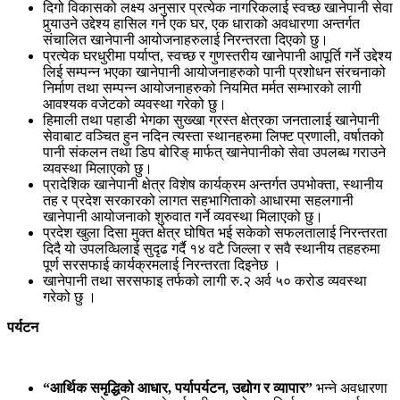
दिगो विकासको लक्ष्य अनुसार प्रत्येक नागरिकलाई स्वच्छ खानेपानी सेवा
पुर्‍याउने उद्देश्य हासिल गर्न एक घर, एक धाराको अवधारणा अन्तर्गत
संचालित खानेपानी आयोजनाहरुलाई निरन्तरता दिएको छु।
प्रत्येक घरधुरीमा पर्याप्त, स्वच्छ र गुणस्तरीय खानेपानी आपूर्ति गर्ने उद्देश्य
लिई सम्पन्न भएका खानेपानी आयोजनाहरुको पानी प्रशोधन संरचनाको
निर्माण तथा सम्पन्न आयोजनाहरुको नियमित मर्मत सम्भारको लागी
आवश्यक वजेटको व्यवस्था गरेको छु।
हिमाली तथा पहाडी भेगका सुख्खा ग्रस्त क्षेत्रका जनतालाई खानेपानी
सेवाबाट वञ्चित हुन नदिन त्यस्ता स्थानहरुमा लिफ्ट प्रणाली, वर्षातको
पानी संकलन तथा डिप बोरिङ् मार्फत् खानेपानीको सेवा उपलब्ध गराउने
व्यवस्था मिलाएको छु।
प्रादेशिक खानेपानी क्षेत्र विशेष कार्यक्रम अन्तर्गत उपभोक्ता, स्थानीय
तह र प्रदेश सरकारको लागत सहभागिताको आधारमा सहलगानी
खानेपानी आयोजनाको शुरुवात गर्ने व्यवस्था मिलाएको छु।
प्रदेश खुला दिसा मुक्त क्षेत्र घोषित भई सकेको सफलतालाई निरन्तरता
दिदै यो उपलव्धिलाई सुदृढ गर्दै १४ वटै जिल्ला र सवै स्थानीय तहहरुमा
पूर्ण सरसफाई कार्यक्रमलाई निरन्तरता दिइनेछ ।
खानेपानी तथा सरसफाइ तर्फको लागी रु.२ अर्व ५० करोड व्यवस्था
गरेको छु ।
पर्यटन
“
आर्थिक समृद्धिको आधार
,
पर्यापर्यटन
,
उद्योग र व्यापार”
भन्ने अवधारणा