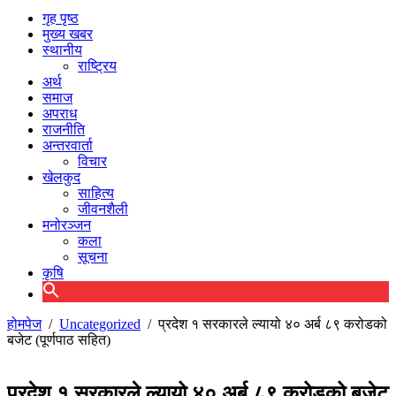
गृह पृष्ठ
मुख्य खबर
स्थानीय
राष्ट्रिय
अर्थ
समाज
अपराध
राजनीति
अन्तरवार्ता
विचार
खेलकुद
साहित्य
जीवनशैली
मनोरञ्जन
कला
सूचना
कृषि
होमपेज
/
Uncategorized
/
प्रदेश १ सरकारले ल्यायो ४० अर्ब ८९ करोडको
बजेट (पूर्णपाठ सहित)
प्रदेश १ सरकारले ल्यायो ४० अर्ब ८९ करोडको बजेट