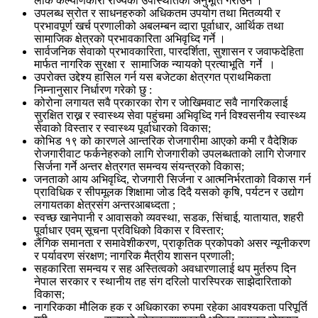
लोक कल्याणकारी राज्यको उपस्थितिको अनुभूति गराउने ।
उपलब्ध स्रोत र साधनहरुको अधिकतम उपयोग तथा मितव्ययी र
प्रभावपूर्ण खर्च प्रणालीको अबलम्बन व्दारा पूर्वाधार, आर्थिक तथा
सामाजिक क्षेत्रको प्रभावकारिता अभिवृध्दि गर्ने ।
सार्वजनिक सेवाको प्रभावकारिता, पारदर्शिता, सुशासन र जवाफदेहिता
मार्फत नागरिक सुरक्षा र सामाजिक न्यायको प्रत्याभूति गर्ने ।
उपरोक्त उद्देश्य हासिल गर्न यस बजेटका क्षेत्रगत प्राथमिकता
निम्नानुसार निर्धारण गरेको छु :
कोरोना लगायत सवै प्रकारका रोग र जोखिमवाट सवै नागरिकलाई
सुरक्षित राख्न र स्वास्थ्य सेवा पहुंचमा अभिवृध्दि गर्न विश्वसनीय स्वास्थ्य
सेवाको विस्तार र स्वास्थ्य पूर्वाधारको विकास;
कोभिड १९ को कारणले आन्तरिक रोजगारीमा आएको कमी र वैदेशिक
रोजगारीवाट फर्कनेहरुको लागि रोजगारीको उपलब्धताको लागि रोजगार
सिर्जना गर्ने अन्तर क्षेत्रगत समन्वय संयन्त्रको विकास;
जनताको आय अभिवृध्दि, रोजगारी सिर्जना र आत्मनिर्भरताको विकास गर्न
प्राविधिक र सीपमूलक शिक्षामा जोड दिदै यसको कृषि, पर्यटन र उद्योग
लगायतका क्षेत्रसंग अन्तरआबध्दता ;
स्वच्छ खानेपानी र आवासको व्यवस्था, सडक, सिंचाई, यातायात, शहरी
पूर्वाधार एवम् सूचना प्रविधिको विकास र विस्तार;
लैंगिक समानता र समावेशीकरण, प्राकृतिक प्रकोपको असर न्यूनीकरण
र पर्यावरण संरक्षण; नागरिक मैत्रीय शासन प्रणाली;
सहकारिता समन्वय र सह अस्तित्वको अवधारणालाई थप मुर्तरुप दिन
नेपाल सरकार र स्थानीय तह संग दरिलो पारस्पिरक साझेदारिताको
विकास;
नागरिकका मौलिक हक र अधिकारका रुपमा रहेका आवश्यकता परिपूर्ति