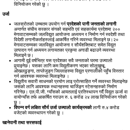
विनियोजन गरेको छु ।
उर्जा
जलस्रोतको उच्चतम उपयोग गर्न
प्रदेशको पानी जनताको लगानी
अन्तर्गत संघीय सरकार संगको सहमति एवं सहकार्यमा प्रदेशमा २००
मेगावाटसम्मको जलविद्युत आयोजना अध्ययन र निर्माण गर्न स्वदेशी तथा
विदेशी लगानीकर्ताहरुलाई आकर्षित गरिने व्यवस्था मिलाइने छ।२०
मेगावाटसम्मका जलविद्युत आयोजना र सौर्यशक्तिबाट समेत विद्युत
उत्पादन गर्न अध्ययन लगायतका प्रकृया अगाडी बढाउने व्यवस्था
मिलाइने छ।
आगामी दुई वर्षभित्र यस प्रदेशका सवै जनताको घरमा उज्यालो
पुर्‍याइनेछ। यसका लागि कम विद्युतीकरण भएका सोलुखुम्बू,
ओखलढुङ्गा, ताप्लेजुङ्ग जिल्लाहरुमा विद्युत प्रणालीको पहुँच विस्तार
गर्न आवश्यक व्यवस्था मिलाइनेछ ।
विद्युतीय सवारी साधनको प्रयोग लाइ प्रोत्साहित गर्ने व्यवस्था मिलाइनेछ
जसको लागि आवश्यक स्थानहरुमा चार्जिङ्ग स्टेसनहरुको निर्माण
गरिनेछ। एल.पी.जी. ग्याँसको आयतलाई प्रतिस्थापन गर्दै विद्युत ऊर्जा वा
वायोग्याँस तर्फ आकर्षित गराउन रु. ६ करोड २४ लाख विनियोजन गरेको
छु ।
विपन्न वर्ग लक्षित सौर्य उर्जा उज्यालो कार्यक्रमको
लागी रु.४ करोड
वजेटको व्यवस्थापन गरेको छु ।
खानेपानी तथा सरसफाई