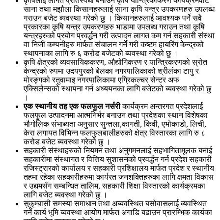
कृषिलाई लागत प्रतिस्पर्धी बनाउन कृषि यान्त्रिकीकरण कार्यक्रमवाट
साना तथा मझौला किसानहरुलाई साना कृषि यन्त्र उपकरणहरु उपलब्ध
गराउन बजेट ब्यवस्था गरेको छु । किसानहरुलाई आवश्यक पर्ने सवै
प्रकारका कृषि यन्त्र उपकरणहरु भाडामा उपलब्ध गराउन तथा कृषि
यन्त्रहरुको प्रयोग प्रवर्द्धन गरी उत्पादन लागत कम गर्न सहकारी संस्था
वा निजी कम्पनीहरु मार्फत संचालन गर्ने गरी कष्टम हायरिंग केन्द्रको
स्थापनाका लागि रु ६ करोड बजेटको ब्यवस्था गरेको छु ।
कृषि क्षेत्रको व्यवसायिककरण, औद्योगिकरण र यान्त्रिकरणको स्रोत
केन्द्रको रुपमा उदयपुरको बेलका नगरपालिकाको श्रीलंका टापु र
मोरङ्गको रतुवामाइ नगरपालिकामा एग्रिकल्चर सेन्टर अफ
एक्सिलेन्सको स्थापना गर्न अध्ययनका लागि बजेटको ब्यवस्था गरेको छु
।
एक स्थानीय तह एक फलफुल नर्सरी
कार्यक्रम अन्तरगत प्रदेशलाई
फलफुल उत्पादनमा आत्मनिर्भर बनाउन तथा प्रदेशका स्थान विशेषका
भौगोलिक संभाब्यता अनुसार सुन्तला,कागती, किवी, एभोकाडो, लिची,
केरा लगायत विभिन्न फलफुलबालीहरुको क्षेत्र विस्तारका लागि रु ८
करोड बजेट ब्यवस्था गरेको छु ।
सहकारी संस्थाहरुको नियमन तथा अनुगमनलाई सहभागितामूलक बनाई
सहकारीमा संस्थागत र वित्तिय सुशासनको प्रवर्द्धन गर्न प्रदेश सहकारी
रजिस्ट्रारको कार्यालय र सहकारी प्रशिक्षालय मार्फत प्रदेश र स्थानीय
तहमा रहेका सहकारीहरुमा कार्यरत जनशक्तिहरुका लागि क्षमता विकास
र उद्यमसँग सम्बन्धित तालिम, सहकारी शिक्षा विस्तारको कार्यक्रमका
लागि बजेट ब्यवस्था गरेको छु ।
सुकुम्बासी समस्या समाधान तथा अब्यवस्थित बसोवासलाई ब्यवस्थित
गर्ने कार्य भूमि ब्यवस्था आयोग मार्फत अगाडि बढाउन प्रारम्भिक कार्यका