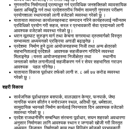
गुणस्तरीय निर्माणलाई प्रत्याभूत गर्न प्राविधिक जनशक्तिको व्यावसायिक
दक्षता अभिबृद्धि गर्न तथा प्रदेशस्तरीय निर्माण सामग्री गुणस्तर परीक्षण
प्रयोगशाला स्थापनाको लागी वजेटको व्यवस्था गरेको छु ।
यातायात व्यवस्था कार्यालयहरुबाट सम्पादन गरिने कार्यहरुलाई नवीनतम
प्रविधिको प्रयोग गरी सहज, सरल र प्रभावकारी सेवा प्रदानको लागी
आवश्यक वजेटको व्यवस्था गरेको छु।
धरान मूलघाट सुरुङ्ग मार्ग तथा केचना सगरमाथा द्रुतमार्गको विस्तृत
सम्भाव्यता अध्ययनको प्रक्रिया अगाडी बढाइनेछ ।
प्रदेशमा निर्माण हुने ठूला आयोजनाहरुमा निजी तथा अन्य क्षेत्रको
सहभागितालाई प्रदेशले आवश्यक सहजीकरण गरिदिने व्यवस्था
मिलाइनेछ ।यस्ता आयोजनाहरुमा निजीक्षेत्र तथा स्थानीय
जनताको समेत लगानीलाई सहजीकरण गर्न र सेयर सहभागिता गराउन
आवश्यक पहल गरिनेछ।
यातायात विकास पूर्वाधार तर्फको लागी रु. ८ अर्व ७४ करोड व्यवस्था
गरेको छु ।
शहरी विकास
सार्वजनिक पूर्वाधारहरु बसपार्क, वालउद्यान केन्द्र, फनपार्क, जेष्ठ
नागरिक भजन कीर्तन र मनोरञ्जन स्थल, अतिथी गृह, धर्मशाला,
सामुदायिक भवनको निर्माण कार्यलाई निरन्तरता दिन आवश्यक वजेटको
व्यवस्था गरेको छु ।
प्रदेश राजधानीसँग सम्बन्धित संरचना पूर्वाधार, सघन शहरको अवधारणा
अनुसार निर्माणका लागि आवश्यक स्थान र जग्गाको खोजी गरी विस्तृत
अध्ययन, डिजाइन, निर्माणको काम तथा विल्डिंग कोडको प्रभावकारी