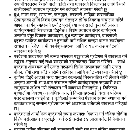
स्थानीयस्तरमा रैथाने बाली कोदो तथा फापरको विस्तारका लागि रैथाने
बालीहरुको उत्पादन प्रवर्द्धन गर्न बजेटको ब्यवस्था गरेको छु ।
दुध, माछा मासु, खाद्यान्न, फलफूल, तरकारी आदिको व्यवसायिक
उत्पादनका लागि विशेष उत्पादन क्षेत्रहरु तोकि विगतमा संचालन गरिदैं
आएका कार्यक्रमहरुको छनौट प्रक्रिया थप सरलीकृत गर्दै त्यस्ता
कार्यक्रमलाई निरन्तरता दिईनेछ। विशेष उत्पादन क्षेत्र कार्यक्रम
अन्तर्गत बंगुर विकास कार्यक्रम, दुध उत्पादन कार्यक्रम, बाख्राको
बृहत्तर प्याकेज कार्यक्रम र हुलाकी मार्ग लक्षित बाख्रा पालन कार्यक्रम
संचालन गरिनेछ । यी कार्यक्रमहरुका लागि रु १६ करोड बजेटको
ब्यवस्था गरेको छ् ।
प्रदेशमा आवश्यक पर्ने उन्नत नश्लका पशुहरुको प्रदेशमा नै ब्यवस्था गर्ने
उद्धेश्य अनुसार गाई तथा बाख्राको श्रोतकेन्द्र विकास गरिनेछ । साथै
प्रदेशमा आवश्यक पर्ने उन्नत नश्लको सिमेन उत्पादनका लागि उन्नत
बोका, राँगो तथा साँढे र सिमेन खरीदका लागि बजेट ब्यवस्था गरेको छु ।
कृषिमा दिइदै आएको नगद अनुदान रकमलाई निरुत्साहित गर्दै लैजाने नीति
अनुरुप आगामी आ.ब.वाट संचालन गरिने कार्यक्रमहरु सहकारी तथा
समुदायमा लक्षित गरी संचालन गर्ने व्यवस्था मिलाइनेछ । डिजिटल
प्रणालीमा विवरण अद्यावधिक गराउने किसानहरुलाई किसान परिचय
पत्र उपलब्ध गराईने छ । कृषिलाई सम्मानित पेशाको रूपमा स्थापना गर्न
कृषकहरुलाई सम्मान-प्रोत्साहन गर्न आवश्यक बजेटको ब्यवस्था गरिएको
छ।
प्रदेशलाई अर्ग्यानिक प्रदेशको रुपमा क्रमशः विकास गर्न जैविक खेतीमा
विशेष प्रोत्साहन र प्रवर्द्धन गर्न रु 9 करोड ८४ लाख बजेट विनियोजन
गरेको छु ।
तराईमा जमिन एकिकृत गरी चक्लावन्दी खेती गर्न तथा संघिय सरकारको