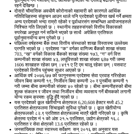
पूर्वानुमान गर्न नसकिए वाट आर्थिक वृध्दिको यो दरलाई बढाउन चुनौति
रहने देखिन्छ ।
दोस्रो चौमासिक अवधीमै कोरोनाको महामारी को कारणले आर्थिक
गतिविधिहरुमा संकुचन आउन थाले पनि प्रदेशको पूजीगत खर्च गर्ने क्षमता
अन्य प्रदेशको भन्दा राम्रो रहेको र पूर्वाधारसंग सम्बन्धित आयोजनाहरुले
निश्चित गति लिएको छ । स्थानीय तहहरुसंगको वित्तीय विकासको
रुपरेखा अनुभूत गर्न सकिने भएको छ साथै अपेक्षित प्रतिफल
पूर्वानुमानयोग्य बन्न पुगेको छ ।
पछिल्ला वर्षहरुमा बैंक तथा वित्तीय संस्थाको शाखा विस्तारमा उल्लेख्य
प्रगति भएको छ । प्रदेशमा “क” वर्गका वाणिज्य बैंकको शाखा संख्या
703, “ख” वर्गको विकास बैंकको शाखा संख्या १७3, “ग” वर्ग वित्त
कम्पनीको शाखा संख्या ४३, लघुवित्तको शाखा संख्या ६8७ गरी जम्मा
1606 शाखाहरु रहेका छन् ।४९१ ए टि एम चालू रहेका छन् ।यसवाट
प्रदेशको वित्तीय पहुंचमा सुधार आएको छ ।
आर्थिक वर्ष २०७६/७७ को फागुनसम्म प्रदेशमा सेवा प्रवाह गरिरहेका
जीवन बिमा कम्पनी १९, निर्जीवन बिमा कम्पनी २० र पुनर्बीमा कम्पनी १
गरी जम्मा बीमा कम्पनीको संख्या ४० रहेको छ । बीमा कम्पनीहरुको बीमा
शुल्क संकलन र जीवन तथा निर्जीवन बीमा व्यवसाय गर्ने बीमकको लगानी
योग्य रकम क्रमशः वृद्धि हुँदै गएको छ ।
यस प्रदेशको कूल खेतीयोग्य क्षेत्रफल 6,20,608 हेक्टर मध्ये 45.2
प्रतिशत क्षेत्रफलमा सिंचाइको सुविधा पुगेको छ । कूल खेतीयोग्य
क्षेत्रफलको ८२.९ प्रतिशत क्षेत्रफलमा मात्रै खेती गरिएको छ । कृषि
क्षेत्रमा प्रदेश नं १ को अंश २१.५ प्रतिशत, उद्योग क्षेत्रको १६.८
प्रतिशत र सेवा क्षेत्रको 13.6 प्रतिशत रहेको छ ।
जनसांख्यिक तथा स्वास्थ्य सर्वेक्षण सन् २०१६ का अनुसार यस