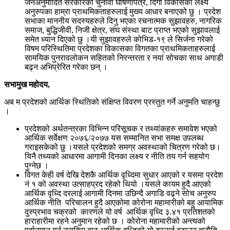
जनअनुमोदित सरकारको चुनावी घोषणापत्र, दिगो विकासका लक्ष्य
अनुरुपका हाम्रा प्राथमिकताहरुलाई मुख्य आधार बनाएको छु । प्रदेश
सभाका माननीय सदस्यहरुले दिनु भएका रचनात्मक सुझावहरु, नागरिक
समाज, बुद्धिजीवी, निजी क्षेत्र, संघ संस्था बाट प्राप्त भएको सुझावलाई
समेत ध्यान दिएको छु ।यी सुझावहरुले कोभिड-१९ ले सिर्जना गरेको
विषम परिस्थितिमा प्रदेशका विकासका विगतका प्राथमिकताहरुलाई
सामयिक पुनरावलोकन सहितको निरन्तरता र नयां सोचका साथ अगाडी
बढ्न अभिप्रेरित गरेका छन् ।
सभामुख महोदय,
अब म प्रदेशको आर्थिक स्थितिको संक्षिप्त विवरण प्रस्तुत गर्ने अनुमति चाहन्छु
।
प्रदेशको अर्थतन्त्रका विभिन्न परिसूचक र तथ्यांकहरु समावेश भएको
आर्थिक सर्वेक्षण २०७६/२०७७ यस सम्मानित सभा समक्ष उपलब्ध
गराइसकेको छु ।यसले प्रदेशको समग्र अवस्थाको चित्रण गरेको छ।
यिनै तथ्यको आधारमा आगामी दिनका लक्ष्य र नीति तय गर्न सहयोग
पुग्नेछ ।
विगत केही वर्ष देखि देशकै आर्थिक वृध्दिमा सुधार आएको र यसमा प्रदेश
नं १ को अवस्था उत्साहप्रद रहेको थियो ।यसले कायम हुदै आएको
आर्थिक वृध्दि दरलाई आगामी दिनमा उछिन्दै अगाडि वढ्ने सोच अनुरुप
आर्थिक नीति परिचालन हुदै आएकोमा कोरोना महामारीको बहु आयामिक
दुस्प्रभाव चक्रको कारणले यो वर्ष आर्थिक वृध्दि ३.४१ प्रतिशतको
हाराहारीमा रहने अनुमान रहेको छ । कोरोना महामारीको अन्त्यको