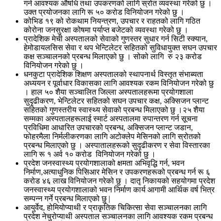
गर्न आवश्यक औषधि तथा उपकरणको लागि स्रोत व्यवस्था गरेको छु ।
उक्त प्रयोजनका लागि रू ५० करोड विनियोजन गरेको छु ।
कोभिड १९ को रोकथाम नियन्त्रण, उपचार र राहतको लागि गठित
कोरोना जनसुरक्षा कोषमा पर्याप्त बजेटको व्यवस्था गरेको छु ।
प्रादेशिक मेची अस्पतालको सेवाको गुणस्तर सुधार गर्न सिटी स्क्यान,
हेमोडायलसिस सेवा र थप भेन्टिलेटर सहितको सुविधायुक्त सघन उपचार
कक्ष सञ्चालनको प्रबन्ध मिलाएको छु । सोको लागि रु २३ करोड
विनियोजन गरेको छु ।
धनकुटा प्रादेशिक शिक्षण अस्पतालको स्थापनार्थ विस्तृत संभाब्यता
अध्ययन र पूर्वाधार विकासका लागि आवश्यक रकम विनियोजन गरेको छु
। हाल ५० शैया सञ्चालित जिल्ला अस्पतालहरूमा प्रयोगशाला
सुदृढीकरण, भेन्टिलेटर सहितको सघन उपचार कक्ष, अक्सिजन प्लान्ट
सहितको गुणस्तरीय स्वास्थ्य सेवाको प्रबन्ध मिलाएको छु ।२५ शैया
सम्मका अस्पतालहरूलाई स्मार्ट अस्पतालमा रुपान्तरण गर्न सूचना
प्रविधिमा आधारित उपचारको प्रबन्ध, अक्सिजन प्लान्ट जडान,
फोहरमैला निर्मलीकरणका लागि अटोक्लेप मेसिनको लागि स्रोतको
प्रबन्ध मिलाएको छु । अस्पातालहरूको सुदृढीकरण र सेवा विस्तारका
लागि रू १ अर्व १० करोड विनियोजन गरेको छु ।
प्रदेश जनस्वास्थ्य प्रयोगशालाको क्षमता अभिवृद्धि गर्न, भवन
निर्माण,अत्याधुनिक पिसिआर मेसिन र उपकरणहरूको प्रबन्ध गर्न रू ६
करोड ४६ लाख विनियोजन गरेको छु । दातृ निकायको सहयोगमा प्रदेश
जनस्वास्थ्य प्रयोगशालाको भवन निर्माण कार्य आगामी आर्थिक वर्ष भित्र
सम्पन्न गर्ने प्रबन्ध मिलाएको छु |
आयुर्वेद, होमियोप्याथी र प्राकृतिक चिकित्सा सेवा सञ्चालनका लागि
प्रदेश नेचुरोप्याथी अस्पताल सञ्चालनका लागि आवश्यक रकम प्रबन्ध