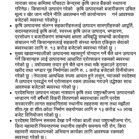
नाराका साथ कम्तिमा पाँचवटा केन्द्रमा कृषि उपज बैंकको स्थापना
गरिनेछ। किसानले उत्पादन गरेको कृषि उत्पादनको बजारीकरण उचित
मूल्य र खेर जान नदिने नीति अवलम्बन गरी कार्यान्वयन गर्न आवश्यक
बजेटको व्यवस्था गरेकोछु।
कृषि उत्पादनमा संलग्न सहकारीहरुलाई उत्पादन सामग्रीहरुको आपूर्ति,
सदस्यहरुलाई कृषि कर्जा, स्वस्थ्य कृषि उपज उत्पादन, भण्डारण,
प्रसोधन र बजारीकरण सम्बन्धमा क्षमता अभिबृद्धि सम्बन्धी कार्यक्रम
संचालन गरी किसानहरुलाई सहकारी संस्था मार्फत एकिकृत सेवाको
ब्यवस्थाका लागि रु. १३ करोड बजेटको ब्यवस्था गरेको छु ।
मुख्य खाद्यान्नवालीको उत्पादनमा महत्वपुर्ण योगदान गर्ने चैते धान उत्पादन
गर्ने किसानहरु लाई उत्पादनमा आधारित प्रोत्साहन रकमको ब्यवस्था
गरेको छु । वर्षायाममा तयार हुने चैते धान तथा मकै सुकाउने ड्रायर
खरीद तथा भण्डार गृह निर्माणका लागि रु. ८ करोड बजेटको विनीयोजन
गरेको छु ।नेपालमा अत्यधिक रुपमा आयात हुने लसुन, प्याजको स्वदेशमा
नै उत्पादन प्रवर्द्धन गर्न प्रोत्साहन रकम उपलब्ध गराउने उद्धेश्का साथ
आवश्यक बजेटको ब्यवस्था गरेको छु।
प्रदेशभित्र उत्पादन भएका नाशवान कृषि तथा पशुपन्क्षीजन्य उत्पादनको
भण्डारण गरी बर्षैभरी विक्री वितरणको ब्यवस्थाका लागि प्रदेश
सरकारसँग लागत सहभागितामा स्थानीय तहहरुमा साना तथा मझौला
शीत-गृह वा शीत-कोठा निर्माण सहयोगका लागि रु १३ करोड ५० लाख
बजेट विनियोजन गरेको छु।
प्रदेशमा विभिन्न समयमा देखा पर्ने गरेका बाली तथा पशुपन्क्षीजन्य रोग,
किरा महामारी नियन्त्रणमा स्थानीय तहसँग समन्वय गरी रोग, किरा
महामारी व्यवस्थापनको अभियान कार्यका लागि आवश्यक रकमको
ब्यवस्था गरेको छु।