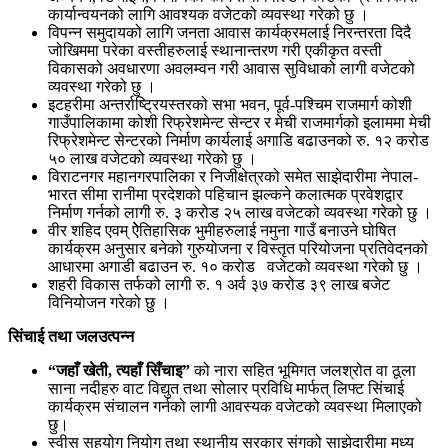
कार्यान्वयनको लागि आवश्यक वजेटको व्यवस्था गरेको छु ।
विपन्न समुदायको लागि जनता आवास कार्यक्रमलाई निरन्तरता दिदै
जोखिममा परेका वस्तीहरुलाई स्थानान्तरण गरी एकीकृत वस्ती
विकासको अवधारणा अवलम्वन गरी आवास सुविधाको लागी वजेटको
व्यवस्था गरेको छु ।
इटहरीमा अन्तर्राष्ट्रियस्तरको सभा भवन, पूर्व-पश्चिम राजमार्ग कोशी
गाउँपालिकामा कोशी रिफ्रेशमेन्ट सेन्टर र मेची राजमार्गको इलाममा मेची
रिफ्रेशमेन्ट सेन्टरको निर्माण कार्यलाई अगाडि बढाउनको रु. १२ करोड
५० लाख वजेटको व्यवस्था गरेको छु ।
विराटनगर महानगरपालिका र निजीक्षेत्रको समेत साझेदारीमा नेपाल-
भारत सीमा रानीमा प्रदेशको पहिचान झल्कने कलात्मक प्रवेशद्वार
निर्माण गर्नको लागी रु. ३ करोड २५ लाख वजेटको व्यवस्था गरेको छु ।
वीर शहिद एवम् ऐेतिहासिक भुमीहरुलाई नमुना गाउँ बनाउने घोषित
कार्यक्रम अनुसार बनेको गुरुयोजना र विस्तृत परियोजना प्रतिवेदनको
आधारमा अगाडी बढाउन रु. १० करोड वजेटको व्यवस्था गरेको छु ।
शहरी विकास तर्फको लागी रु. १ अर्व ३७ करोड ३९ लाख बजेट
विनियोजन गरेको छु ।
सिंचाई तथा जलउत्पन्न
“
जहाँ खेती
,
त्यहाँ सिँचाइ
”
को नारा सहित भूमिगत जलश्रोत वा ठूला
साना नदीहरु वाट विद्युत तथा सोलार प्रविधि मार्फत् लिफ्ट सिंचाई
कार्यक्रम संचालन गर्नको लागी आवस्यक वजेटको व्यवस्था मिलाएको
छु।
स्वीस सहयोग नियोग तथा स्थानीय सरकार संगको साझेदारीमा मध्य