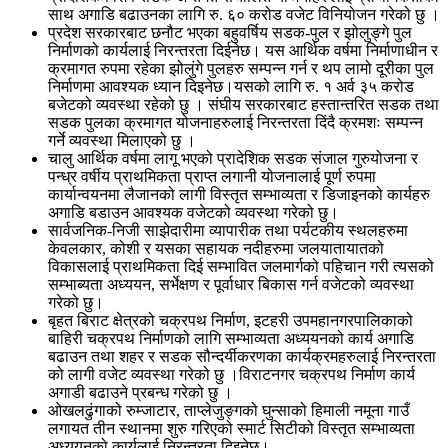
साथ अगाडि बढाउनका लागि रु. ६० करोड वजेट विनियोजन गरेको छु ।
प्रदेश सरकारबाट छनौट भएका बहुवर्षिय सडक-पुल र झोलुङ्गे पुल
निर्माणको कार्यलाई निरन्तरता दिईनेछ। यस आर्थिक वर्षमा निर्माणाधीन र
क्रमागत रुपमा रहेका झोलुंगे पुलहरु सम्पन्न गर्न र थप लामो दूरीका पुल
निर्माणमा आवश्यक ध्यान दिइनेछ।यसको लागि रु. १ अर्व ३५ करोड
बजेटको व्यवस्था रहेको छु । संघीय सरकारबाट हस्तान्तरित सडक तथा
सडक पुलका क्रमागत योजनाहरुलाई निरन्तरता दिंदै क्रमशः सम्पन्न
गर्ने व्यवस्था मिलाएको छु ।
चालु आर्थिक वर्षमा लागू भएको प्रादेशिक सडक संजाल गुरुयोजना र
पन्ध्र वर्षीय प्राथमिकता प्राप्त लगानी योजनालाई पूर्ण रुपमा
कार्यान्वयनमा लैजानको लागी विस्तृत सम्भाव्यता र डिजाइनको कार्यहरु
अगाडि बडाउन आवश्यक वजेटको व्यवस्था गरेको छु।
सार्वजनिक-निजी साझेदारीमा व्यापारीक तथा पर्यटकीय स्थलहरुमा
केवलकार, कोशी र यसका सहायक नदीहरुमा जलयातायातको
विकासलाई प्राथमिकता दिई सम्भावित जलमार्गको पहिचान गरी त्यसको
सम्भाब्यता अध्ययन, सर्भेक्षण र पूर्वाधार बिकास गर्न वजेटको व्यवस्था
गरेको छु।
बृहत बिराट क्षेत्रको चक्रपथ निर्माण, इटहरी उपमहानगरपालिकाको
बाहिरी चक्रपथ निर्माणको लागि सम्भाव्यता अध्ययनको कार्य अगाडि
बढाउन तथा शहर र सडक सौन्दर्यीकरणका कार्यक्रमहरुलाई निरन्तरता
को लागी वजेट व्यवस्था गरेको छु ।विराटनगर चक्रपथ निर्माण कार्य
अगाडी बढाउने प्रबन्ध गरेको छु ।
ओखलढुंगाको रुम्जाटार, ताप्लेजुङ्गको घुन्साको हिमाली नमूना गाउँ
लगायत तीन स्थानमा शुरु गरिएको स्मार्ट सिटीको विस्तृत सम्भाव्यता
अध्ययनको कार्यलाई निरन्तरता दिइनेछ।