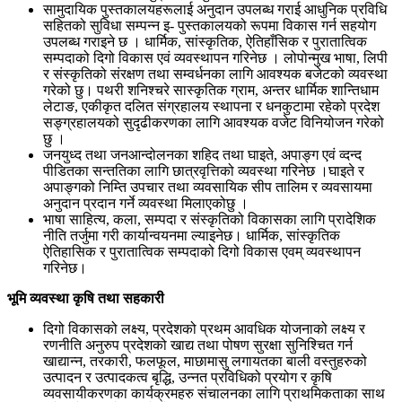
सामुदायिक पुस्तकालयहरूलाई अनुदान उपलब्ध गराई आधुनिक प्रविधि
सहितको सुविधा सम्पन्न इ- पुस्तकालयको रूपमा विकास गर्न सहयोग
उपलब्ध गराइने छ । धार्मिक, सांस्कृतिक, ऐतिहाँसिक र पुरातात्विक
सम्पदाको दिगो विकास एवं व्यवस्थापन गरिनेछ । लोपोन्मुख भाषा, लिपी
र संस्कृतिको संरक्षण तथा सम्वर्धनका लागि आवश्यक बजेटको व्यवस्था
गरेको छु। पथरी शनिश्चरे सास्कृतिक ग्राम, अन्तर धार्मिक शान्तिधाम
लेटाङ, एकीकृत दलित संग्रहालय स्थापना र धनकुटामा रहेको प्रदेश
सङ्ग्रहालयको सुदृढीकरणका लागि आवश्यक वजेट विनियोजन गरेको
छु ।
जनयुध्द तथा जनआन्दोलनका शहिद तथा घाइते, अपाङ्ग एवं व्दन्द
पीडितका सन्ततिका लागि छात्रवृत्तिको व्यवस्था गरिनेछ ।घाइते र
अपाङ्गको निम्ति उपचार तथा व्यवसायिक सीप तालिम र व्यवसायमा
अनुदान प्रदान गर्ने व्यवस्था मिलाएकोछु ।
भाषा साहित्य, कला, सम्पदा र संस्कृतिको विकासका लागि प्रादेशिक
नीति तर्जुमा गरी कार्यान्वयनमा ल्याइनेछ। धार्मिक, सांस्कृतिक
ऐतिहासिक र पुरातात्विक सम्पदाको दिगो विकास एवम् व्यवस्थापन
गरिनेछ।
भूमि व्यवस्था कृषि तथा सहकारी
दिगो विकासको लक्ष्य, प्रदेशको प्रथम आवधिक योजनाको लक्ष्य र
रणनीति अनुरुप प्रदेशको खाद्य तथा पोषण सुरक्षा सुनिश्चित गर्न
खाद्यान्न, तरकारी, फलफूल, माछामासु लगायतका बाली वस्तुहरुको
उत्पादन र उत्पादकत्व बृद्धि, उन्नत प्रविधिको प्रयोग र कृषि
व्यवसायीकरणका कार्यक्रमहरु संचालनका लागि प्राथमिकताका साथ