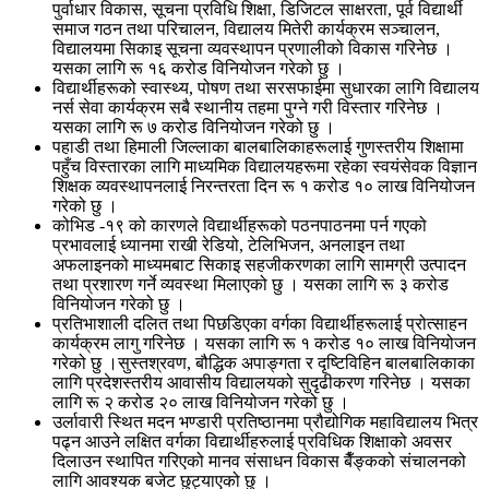
पुर्वाधार विकास, सूचना प्रविधि शिक्षा, डिजिटल साक्षरता, पूर्व विद्यार्थी
समाज गठन तथा परिचालन, विद्यालय मितेरी कार्यक्रम सञ्चालन,
विद्यालयमा सिकाइ सूचना व्यवस्थापन प्रणालीको विकास गरिनेछ ।
यसका लागि रू १६ करोड विनियोजन गरेको छु ।
विद्यार्थीहरूको स्वास्थ्य, पोषण तथा सरसफाईमा सुधारका लागि विद्यालय
नर्स सेवा कार्यक्रम सबै स्थानीय तहमा पुग्ने गरी विस्तार गरिनेछ ।
यसका लागि रू ७ करोड विनियोजन गरेको छु ।
पहाडी तथा हिमाली जिल्लाका बालबालिकाहरूलाई गुणस्तरीय शिक्षामा
पहुँच विस्तारका लागि माध्यमिक विद्यालयहरूमा रहेका स्वयंसेवक विज्ञान
शिक्षक व्यवस्थापनलाई निरन्तरता दिन रू १ करोड १० लाख विनियोजन
गरेको छु ।
कोभिड -१९ को कारणले विद्यार्थीहरूको पठनपाठनमा पर्न गएको
प्रभावलाई ध्यानमा राखी रेडियो, टेलिभिजन, अनलाइन तथा
अफलाइनको माध्यमबाट सिकाइ सहजीकरणका लागि सामग्री उत्पादन
तथा प्रशारण गर्ने व्यवस्था मिलाएको छु । यसका लागि रू ३ करोड
विनियोजन गरेको छु ।
प्रतिभाशाली दलित तथा पिछडिएका वर्गका विद्यार्थीहरूलाई प्रोत्साहन
कार्यक्रम लागु गरिनेछ । यसका लागि रू १ करोड १० लाख विनियोजन
गरेको छु ।सुस्तश्रवण, बौद्धिक अपाङ्गता र दृष्टिविहिन बालबालिकाका
लागि प्रदेशस्तरीय आवासीय विद्यालयको सुदृढीकरण गरिनेछ । यसका
लागि रू २ करोड २० लाख विनियोजन गरेको छु ।
उर्लावारी स्थित मदन भण्डारी प्रतिष्ठानमा प्रौद्योगिक महाविद्यालय भित्र
पढ्न आउने लक्षित वर्गका विद्यार्थीहरुलाई प्रविधिक शिक्षाको अवसर
दिलाउन स्थापित गरिएको मानव संसाधन विकास बैँङ्कको संचालनको
लागि आवश्यक बजेट छुट्याएको छु ।