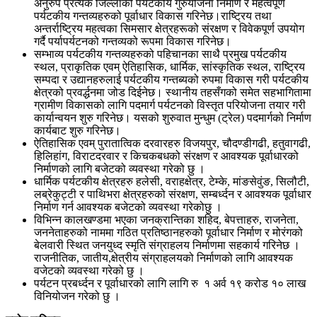
अनुरुप प्रत्येक जिल्लाको पर्यटकीय गुरुयोजना निर्माण र महत्वपूर्ण
पर्यटकीय गन्तव्यहरुको पूर्वाधार विकास गरिनेछ।राष्ट्रिय तथा
अन्तर्राष्ट्रिय महत्वका सिमसार क्षेत्रहरूको संरक्षण र विवेकपूर्ण उपयोग
गर्दै पर्यापर्यटनको गन्तव्यको रूपमा विकास गरिनेछ।
सम्भाव्य पर्यटकीय गन्तव्यहरुको पहिचानका साथै प्रमुख पर्यटकीय
स्थल, प्राकृतिक एवम् ऐतिहासिक, धार्मिक, सांस्कृतिक स्थल, राष्ट्रिय
सम्पदा र उद्यानहरुलाई पर्यटकीय गन्तब्यको रुपमा विकास गरी पर्यटकीय
क्षेत्रको प्रवर्द्धनमा जोड दिईनेछ। स्थानीय तहसँगको समेत सहभागितामा
ग्रामीण विकासको लागि पदमार्ग पर्यटनको विस्तृत परियोजना तयार गरी
कार्यान्वयन शुरु गरिनेछ। यसको शुरुवात मुन्धुम (ट्रेल) पदमार्गको निर्माण
कार्यबाट शुरु गरिनेछ।
ऐतिहासिक एवम् पुरातात्विक दरवारहरु विजयपुर, चौदण्डीगढी, हतुवागढी,
हिलिहांग, विराटदरवार र किचकबधको संरक्षण र आवश्यक पूर्वाधारको
निर्माणको लागि बजेटको व्यवस्था गरेको छु ।
धार्मिक पर्यटकीय क्षेत्रहरु हलेसी, वराहक्षेत्र, टेम्के, मांङसेवुंङ, सिलौटी,
लब्रेकुट्टी र पाथिभरा क्षेत्रहरुको संरक्षण, सम्बर्ध्दन र आवश्यक पूर्वाधार
निर्माण गर्न आवश्यक बजेटको व्यवस्था गरेकोछु ।
विभिन्न कालखण्डमा भएका जनक्रान्तिका शहिद, बेपत्ताहरु, राजनेता,
जननेताहरुको नाममा गठित प्रतिष्ठानहरुको पूर्वाधार निर्माण र मोरंगको
बेलवारी स्थित जनयुध्द स्मृति संग्राहलय निर्माणमा सहकार्य गरिनेछ ।
राजनीतिक, जातीय,क्षेत्रीय संग्राहलयको निर्माणको लागि आवश्यक
वजेटको व्यवस्था गरेको छु ।
पर्यटन प्रबर्ध्दन र पूर्वाधारको लागि लागि रु १ अर्व १९ करोड १० लाख
विनियोजन गरेको छु ।