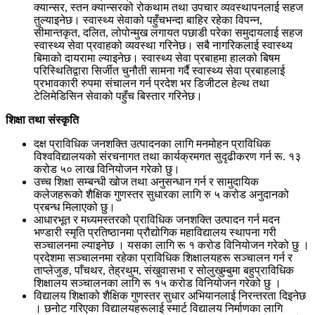
क्यान्सर, स्तन क्यान्सरको रोकथाम तथा उपचार व्यवस्थापनलाई सहज
तुल्याइनेछ। स्वास्थ्य सेवाको पहुँचभन्दा बाहिर रहेका विपन्न,
सीमान्तकृत, दलित, लोपोन्मुख लगायत पछाडी परेका समुदायलाई सहज
स्वास्थ्य सेवा प्रवाहको व्यवस्था गरिनेछ। सबै नागरिकलाई स्वास्थ्य
बिमाको दायरामा ल्याइनेछ। स्वास्थ्य सेवा प्रबाहमा हालको बिषम
परिस्थितिद्वारा सिर्जीत चुनौती सामना गर्दै स्वास्थ्य सेवा प्रबाहलाई
प्रभावकारी रुपमा संचालन गर्न प्रदेश भर डिजीटल हेल्थ तथा
टेलिमेडिसिन सेवाको पहुँच बिस्तार गरिनेछ।
शिक्षा तथा संस्कृति
दक्ष प्राविधिक जनशक्ति उत्पादनका लागि मनमोहन प्राविधिक
विश्वविद्यालयको संरचनागत तथा कार्यक्रमगत सुदृढीकरण गर्न रू. १३
करोड ५० लाख विनियोजन गरेको छु।
उच्च शिक्षा सम्बन्धी खोज तथा अनुसन्धान गर्न र सामुदायिक
कलेजहरूको शैक्षिक गुणस्तर सुधारका लागि रु ५ करोड अनुदानको
प्रबन्ध मिलाएको छु।
आधारभूत र मध्यमस्तरको प्राविधिक जनशक्ति उत्पादन गर्न मदन
भण्डारी स्मृति प्रतिष्ठानमा प्रौद्योगिक महाविद्यालय स्थापना गरी
सञ्चालनमा ल्याइनेछ । यसका लागि रू १ करोड विनियोजन गरेको छु ।
प्रदेशमा सञ्चालनमा रहेका प्राविधिक शिक्षालयहरू सञ्चालन गर्न र
ताप्लेजुङ, पाँचथर, तेह्रथुम, संखुवासभा र सोलुखुम्बुमा बहुप्राविधिक
शिक्षालय सञ्चालनका लागि रू १५ करोड विनियोजन गरेको छु ।
विद्यालय शिक्षाको शैक्षिक गुणस्तर सुधार अभियानलाई निरन्तरता दिइनेछ
। छनोट गरिएका विद्यालयहरूलाई स्मार्ट विद्यालय निर्माणका लागि