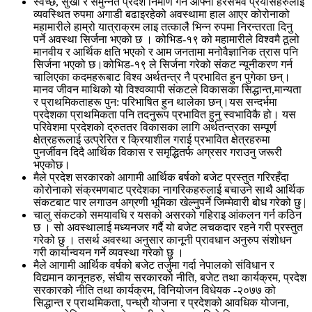
स्वच्छ, सुखी र समुन्नत प्रदेश निर्माण गर्न आफ्ना हरसंभव प्रयासहरुलाई
व्यवस्थित रुपमा अगाडी बढाइरहेको अवस्थामा हाल आएर कोरोनाको
महामारीले हाम्रो यात्राक्रम लाइ तत्कालै भिन्न रुपमा निरन्तरता दिनु
पर्ने अवस्था सिर्जना भएको छ । कोभिड-१९ को महामारीले विश्वमै ठूलो
मानवीय र आर्थिक क्षति भएको र आम जनतामा मनोवैज्ञानिक त्रास पनि
सिर्जना भएको छ।कोभिड-१९ ले सिर्जना गरेको संकट न्यूनीकरण गर्न
चालिएका कदमहरूबाट विश्व अर्थतन्त्र नै प्रभावित हुन पुगेका छन्।
मानव जीवन माथिको यो विश्वव्यापी संकटले विकासका सिद्धान्त,मान्यता
र प्राथमिकताहरू पुन: परिभाषित हुन थालेका छन्।यस सन्दर्भमा
प्रदेशका प्राथमिकता पनि तदनुरूप प्रभावित हुनु स्वभाविकै हो। यस
परिवेशमा प्रदेशको द्रुततर विकासका लागि अर्थतन्त्रका सम्पूर्ण
क्षेत्रहरूलाई उत्प्रेरित र क्रियाशील गराई प्रभावित क्षेत्रहरुमा
पुनर्जीवन दिदै आर्थिक विकास र समृद्धितर्फ अग्रसर गराउनु जरूरी
भएकोछ।
मैले प्रदेश सरकारको आगामी आर्थिक बर्षको बजेट प्रस्तुत गरिरहँदा
कोरोनाको संक्रमणबाट प्रदेशका नागरिकहरुलाई बचाउने साथै आर्थिक
संकटबाट पार लगाउन अग्रणी भूमिका खेल्नुपर्ने जिम्मेवारी बोध गरेको छु |
चालु संकटको समयावधि र यसको असरको गहिराइ आंकलन गर्न कठिन
छ । सो अवस्थालाई मध्यनजर गर्दै यो बजेट लचकदार रहने गरी प्रस्तुत
गरेको छु । तसर्थ अवस्था अनुसार कानूनी प्रावधान अनुरुप संशोधन
गरी कार्यान्वयन गर्ने व्यवस्था गरेको छु ।
मैले आगामी आर्थिक वर्षको बजेट तर्जुमा गर्दा नेपालको संविधान र
विद्यमान कानूनहरु, संघीय सरकारको नीति, बजेट तथा कार्यक्रम, प्रदेश
सरकारको नीति तथा कार्यक्रम, विनियोजन विधेयक -२०७७ को
सिद्धान्त र प्राथमिकता, पन्ध्रौ योजना र प्रदेशको आवधिक योजना,