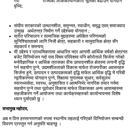
गरी राज्यको लोककल्याणकारी भूमिका बढाउन योगदान
वृध्दि;
संघीय सरकारको उत्थानशील, समुन्नत, स्वाधीन, समृद्ध एवम् समाजवाद
उन्मुख अर्थतन्त्र निर्माण गर्ने उद्देश्यमा योगदान ;
स्रोत परिचालन र सामाजिक मुद्दाहरुमा अपेक्षित परिणामको
सुनिश्चितताको लागि निजी क्षेत्र, सहकारी र सामुदायिक क्षेत्र सँग
सहकार्य र समन्वय;
यी उद्देश्य र प्राथमिकतामा आधारित भएर आगामी आर्थिक वर्षको क्षेत्रगत
बजेट विनियोजन गर्दा यस विषम परिवेशमा पनि कोरोनाले सिर्जना गरेको
मनोवैज्ञानिक र आर्थिक त्रासका वीच उत्पादनशील क्षेत्रमा लगानी वृद्धि
गर्न सहयोग पुग्ने, उद्यमशीलताको विकास मार्फत रोजगारीका अवसरहरु
सिर्जना हुने, उत्पादन र उत्पादकत्वको वृद्धि मार्फत आर्थिक वृद्धि भै गरिबी
न्यूनीकरणमा योगदान पुग्ने, शिक्षामा गुणात्मक सुधार, सर्वसुलभ
स्वास्थ्यसेवा, स्वस्थ, अनुशासित र आत्मनिर्भर नागरिक तयार गर्नमा
सहयोग पुग्ने तथा पूर्वाधार विकास मार्फत विकासका अन्य आयामहरुमा
सहजीकरण गर्ने आयोजना तथा कार्यक्रमहरुको कार्यान्वयनमा विशेष
ध्यान पुर्याएको छु ।
सभामुख महोदय,
अब म वित्त हस्तान्तरणको रुपमा स्थानीय तहलाई गरिएको विनियोजन सम्बन्धी
विवरण प्रस्तुत गर्न अनुमति चाहन्छु ।