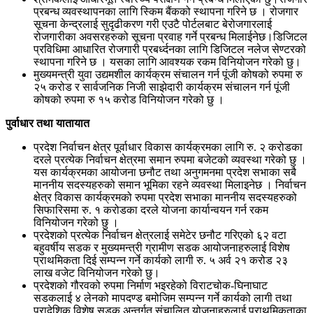
प्रबन्ध व्यवस्थापनका लागि स्किम बैंकको स्थापना गरिने छ । रोजगार
सूचना केन्द्रलाई सुदृढीकरण गरी एउटै पोर्टलबाट बेरोजगारलाई
रोजगारीका अवसरहरुको सूचना प्रवाह गर्ने प्रबन्ध मिलाईनेछ।डिजिटल
प्रविधिमा आधारित रोजगारी प्रबर्ध्दनका लागि डिजिटल नलेज सेण्टरको
स्थापना गरिने छ । यसका लागि आवश्यक रकम विनियोजन गरेको छु।
मुख्यमन्त्री युवा उद्यमशील कार्यक्रम संचालन गर्न पूंजी कोषको रुपमा रु
२५ करोड र सार्वजनिक निजी साझेदारी कार्यक्रम संचालन गर्न पूंजी
कोषको रुपमा रु १५ करोड विनियोजन गरेको छु ।
पुर्वाधार तथा यातायात
प्रदेश निर्वाचन क्षेत्र पूर्वाधार विकास कार्यक्रमका लागि रु. २ करोडका
दरले प्रत्येक निर्वाचन क्षेत्रमा समान रुपमा बजेटको व्यवस्था गरेको छु ।
यस कार्यक्रमका आयोजना छनौट तथा अनुगमनमा प्रदेश सभाका सबै
माननीय सदस्यहरुको समान भूमिका रहने व्यवस्था मिलाइनेछ । निर्वाचन
क्षेत्र विकास कार्यक्रमको रुपमा प्रदेश सभाका माननीय सदस्यहरुको
सिफारिसमा रु. १ करोडका दरले योजना कार्यान्वयन गर्न रकम
विनियोजन गरेको छु ।
प्रदेशको प्रत्येक निर्वाचन क्षेत्रलाई समेटेर छनौट गरिएको ६२ वटा
बहुवर्षीय सडक र मुख्यमन्त्री ग्रामीण सडक आयोजनाहरुलाई विशेष
प्राथमिकता दिई सम्पन्न गर्ने कार्यको लागी रु. ५ अर्व २१ करोड २३
लाख वजेट विनियोजन गरेको छु।
प्रदेशको गौरवको रुपमा निर्माण भइरहेको विराटचोक-घिनाघाट
सडकलाई ४ लेनको मापदण्ड बमोजिम सम्पन्न गर्ने कार्यको लागी तथा
प्रादेशिक विशेष सडक अन्तर्गत संचालित योजनाहरुलाई प्राथमिकताका