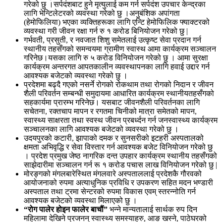
गरेको छु ।सर्पदंशबाट हुने मृत्युलाई कम गर्न सर्पदंश उपचार केन्द्रका
लागि भेन्टिलेटरको व्यवस्था गरेको छु ।अनुबंशिक अपांगता
(हेमोफिलिया) भएका व्यक्तिहरूका लागि एन्टि हेमोफिलिक फ्याक्टरको
व्यवस्था गरी जीवन रक्षा गर्न रु १ करोड बिनियोजन गरेको छु |
गर्भवती, प्रसुती, र नवजात शिशु समेतलाई उत्कृष्ट सेवा प्रदान गर्न
स्थानीय तहसँगको समन्वयमा ग्रामीण स्वास्थ आमा कार्यक्रम सञ्चालन
गरिनेछ।यसका लागि रु ५ करोड विनियोजन गरेको छु । आमा सुरक्षा
कार्यक्रम अन्तरगत आपतकालीन व्यवस्थापनका लागि हवाई उद्दार गर्न
आवश्यक बजेटको व्यवस्था गरेको छु ।
प्रदेशमा बढ्दै गएको नसर्ने रोगको रोकथाम तथा रोगको निदान र जीवन
शैली परिवर्तन सम्बन्धी समुदायमा आधारित कार्यक्रम स्थानीयतहसँगको
सहकार्यमा प्रारम्भ गरिनेछ। यसबाट जीवनशैली परिवर्तनका लागि
सचेतना, रक्तचाप मापन र रगतमा चिनीको मात्रा समेतको मापन,
स्वास्थ्य साक्षरता तथा स्वस्थ जीवन प्रबर्ध्दन गर्न जनस्वास्थ्य कार्यक्रम
सञ्चालनका लागि आवश्यक बजेटको व्यवस्था गरेको छु ।
उदयपुरको कटारी, झापाको दमक र सुनसरीको इटहरी अस्पतालको
क्षमता अभिवृद्धि र सेवा विस्तार गर्न आवश्यक बजेट विनियोजन गरेको छु
। प्रदेश प्रमुख जेष्ठ नागरिक दन्त उपहार कार्यक्रम स्थानीय तहसँगको
साझेदारीमा सञ्चालन गर्न रू १ करोड पचास लाख विनियोजन गरेको छु |
मोरङ्गको मंगलबारेस्थित मंगलवारे अस्पताललाई प्रदेशकै गौरवको
आयोजनाको रुपमा अत्याधुनिक प्रविधि र उपकरण सहित मदन भण्डारी
अस्पताल तथा ट्रमा सेन्टरको रुपमा विकास एवम् स्तरन्नोति गर्न
आवश्यक बजेटको व्यवस्था मिलाएको छु ।
“
रोग पालेर होइन फालेर बाचौं”
भन्ने मान्यतालाई सार्थक रुप दिन
महिलामा देखिने प्रजनन् स्वास्थ्य समस्याहरु, आङ खस्ने, पाठेघरको