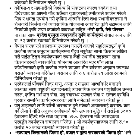
बजेटको विनियोजन गरेको छु ।
कोभिड-१९ महामारीको विश्वव्यापि संकटका कारण स्वदेश तथा
विदेशवाट आ-आफ्नो गाँउ फर्केका युवाहरुलाई उनीहरुले आर्जन गरेको
सिप र क्षमता उपयोग गरी कृषिमा आत्मनिर्भरता तथा स्थानीयस्तरमा नै
रोजगारी सिर्जना गर्न व्यावसायिक योजनामा आधारित कृषि उद्यमका लागि
निर्व्याजी कृषि उद्यम कर्जाको ब्यवस्था सहित
“मेरो कृषि
,
मेरो पौरख”
नाराका साथ
प्रदेश प्रमुख नवप्रवर्तन कृषि कार्यक्रम
संचालनका लागि
रु. १२ करोड रकमको विनियोजन गरेको छु ।
नेपाल सरकारले हालसम्म उपलब्ध गराउँदै आएको सहुलियतपूर्ण कृषि
कर्जामा ब्याज अनुदान कार्यक्रममा पँहुच नपुगेका साना किसान लक्षित
गरी पाईलटिङ्ग कार्यक्रमका रुपमा केही स्थानीय तहहरुमा साना
किसानहरुको व्यवसायिक योजनामा आधारित भएर पाँच लाख
रुपैयाँसम्मको कृषि कर्जामा लाग्ने व्याजमा तीन वर्षसम्म अनुदान उपलव्ध
गराउने व्यवस्था गरिनेछ। यसका लागि रु ६ करोड २१ लाख रकमको
विनियोजन गरेको छु ।
प्रदेशलाई पाँचवर्ष भित्र मासु, अण्डा र माछामा आत्भनिर्भर वनाउने
लक्ष्यका साथ पशुपंक्षी उत्पादनलाई व्यवसायिक बनाउन पशुपंक्षीका उन्नत
नश्ल, कृतिम गर्भाधान सेवा, पशु स्वास्थ्य उपचार सेवा र उन्नत प्रविधि
प्रसार सम्बन्धि कार्यक्रमहरुका लागि बजेटको ब्यवस्था गरेको छु ।
पशु आहारको लागि वर्षेनी भारतवाट हुने मकैको आयातलाई क्रमशः कम
गर्दे लैजाने नीति अनुरुप स्वदेशमानै मकै उत्पादन बृद्धि गर्न तराईमा ३०००
हेक्टरमा हिँउदै मकै तथा पहाडमा 59०० हेक्टरमा मकै उत्पादकत्व
प्रवर्द्धन कार्यक्रम संचालन गरिनेछ । यी कार्यक्रमहरुका लागि रु.१०
करोड ५० लाख रकमको ब्यवस्था गरेको छु ।
“
उत्पादन किसानको जिम्मा हो
,
बजार र मुल्य सरकारको जिम्मा हो
” भन्ने