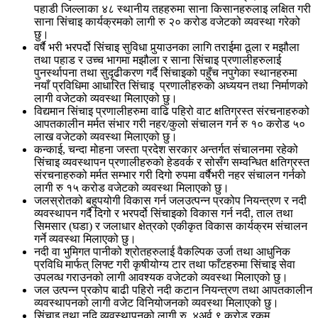
पहाडी जिल्लाका ४८ स्थानीय तहहरुमा साना किसानहरुलाइ लक्षित गरी
साना सिंचाइ कार्यक्रमको लागी रु २० करोड वजेटको व्यवस्था गरेको
छु।
वर्षै भरी भरपर्दो सिंचाइ सुविधा पुर्‍याउनका लागि तराईमा ठूला र मझौला
तथा पहाड र उच्च भागमा मझौला र साना सिंचाइ प्रणालीहरुलाई
पुनर्स्थापना तथा सुदृढीकरण गर्दै सिंचाइको पहुँच नपुगेका स्थानहरुमा
नयाँ प्रविधिमा आधारित सिंचाइ प्रणालीहरुको अध्ययन तथा निर्माणको
लागी वजेटको व्यवस्था मिलाएको छु।
विद्यमान सिंचाइ प्रणालीहरुमा वाढि पहिरो वाट क्षतिग्रस्त संरचनाहरुको
आपतकालीन मर्मत संभार गरी नहर/कुलो संचालन गर्न रु १० करोड ५०
लाख वजेटको व्यवस्था मिलाएको छु।
कन्काई, चन्दा मोहना जस्ता प्रदेश सरकार अन्तर्गत संचालनमा रहेको
सिंचाइ व्यवस्थापन प्रणालीहरुको हेडवर्क र सोसँग सम्वन्धित क्षतिग्रस्त
संरचनाहरुको मर्मत सम्भार गरी दिगो रुपमा वर्षैभरी नहर संचालन गर्नको
लागी रु १५ करोड वजेटको व्यवस्था मिलाएको छु।
जलस्रोतको बहुपयोगी विकास गर्न जलउत्पन्न प्रकोप नियन्त्रण र नदी
व्यवस्थापन गर्दै दिगो र भरपर्दो सिंचाइको विकास गर्न नदी, ताल तथा
सिमसार (घडा) र जलाधार क्षेत्रको एकीकृत विकास कार्यक्रम संचालन
गर्ने व्यवस्था मिलाएको छु।
नदी वा भुमिगत पानीको श्रोतहरुलाई वैकल्पिक उर्जा तथा आधुनिक
प्रविधि मार्फत् लिफ्ट गरी कृषीयोग्य टार तथा फाँटहरुमा सिंचाइ सेवा
उपलव्ध गराउनको लागी आवश्यक वजेटको व्यवस्था मिलाएको छु।
जल उत्पन्न प्रकोप बाढी पहिरो नदी कटान नियन्त्रण तथा आपतकालीन
व्यवस्थापनको लागी वजेट विनियोजनको व्यवस्था मिलाएको छु।
सिंचाइ तथा नदि व्यवस्थापनको लागी रु. ४अर्व ९ करोड रकम