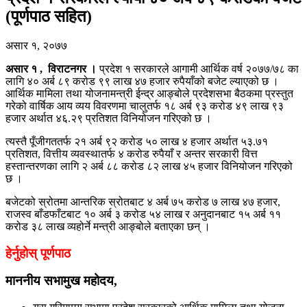
(पूर्णपाठ सहित)
असार १, २०७७
असार १ , विराटनगर ।
प्रदेश १ सरकारले आगामी आर्थिक वर्ष २०७७/७८ का
लागि ४० अर्ब ८९ करोड ९९ लाख ४७ हजार रुपैयाँको बजेट ल्याएको छ ।
आर्थिक मामिला तथा योजनामन्त्री ईन्द्र आङ्बोले प्रदेशसभा बैठकमा प्रस्तुत
गरेको वार्षिक आय व्यय विवरणमा चालुतर्फ १८ अर्ब ९३ करोड ४९ लाख ९३
हजार अर्थात ४६.२९ प्रतिशत विनियोजन गरिएको छ ।
त्यस्तै पूँजीगततर्फ २१ अर्ब ९२ करोड ५० लाख ४ हजार अर्थात ५३.७१
प्रतिशत, वित्तीय व्यवस्थातर्फ ४ करोड रुपैयाँ र अन्तर सरकारी वित्त
हस्तान्तरणका लागि २ अर्ब ८८ करोड ८२ लाख ४५ हजार विनियोजन गरिएको
छ ।
बजेटको स्रोतमा आन्तरिक स्रोतबाट ४ अर्ब ७५ करोड ७ लाख ४७ हजार,
राजस्व बाँडफाँटबाट १० अर्ब ३ करोड ५४ लाख र अनुदानबाट १५ अर्ब ११
करोड ३८ लाख व्यहोर्ने मन्त्री आङ्बोले बताएका छन् ।
हेर्नुहोस् पूर्णपाठ
माननीय सभामुख महोदय
,