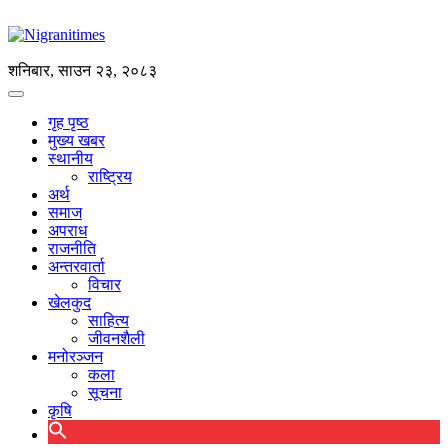
शनिबार, साउन २३, २०८३
गृह पृष्ठ
मुख्य खबर
स्थानीय
राष्ट्रिय
अर्थ
समाज
अपराध
राजनीति
अन्तरवार्ता
विचार
खेलकुद
साहित्य
जीवनशैली
मनोरञ्जन
कला
सूचना
कृषि