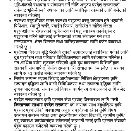
भूमि-बैंकको स्थापना र संचालन गर्ने नीति अनुरुप प्रदेश सरकारको
तर्फवाट भूमि-बैंकको स्थापनाका लागि म्याचिङ्ग रकमको लागि बजेटको
ब्यवस्था गरेकोछु ।
स्वस्थ्य पशुपंक्षीवाट मात्र स्वस्थ्य पशुजन्य वस्तु उत्पादन हुने भएकोले
पिपिआर, भ्यागुते चर्चरे, स्वाईन फिभर, रानीखेत र खोरेत जस्ता
पशुपन्क्षीजन्य रोगहरुको न्यूनिकरण गर्न पशु स्वास्थ्य कार्यक्रम र
पशुहरुमा गरिने खोपलाई अभियानको रुपमा संचालन गर्न तथा
मत्स्यपालन क्षेत्र विस्तार तथा यान्त्रिकरणका लागि बजेट व्यवस्था
गरेको छु ।
प्रदेशमा निरन्तर बृद्धि भैरहेको दुधको उत्पादनलाई व्यवस्थित गर्नको लागि
दुध प्रशोधन तथा परिकार विविधिकरणका लागि प्रोत्साहन गरिनेछ।
गत आर्थिक वर्षमा शुरुवात गरिएको धुलो दुध कारखाना विशिष्टीकृत
सहकारी संघ मार्फत् निर्माण सम्पन्न गरी संचालनमा ल्याइनेछ । यसका
लागि रु १३ करोड बजेट ब्यवस्था गरेको छु ।
निर्माण सम्पन्न भएका सिंचाई आयोजनाका सिंचित क्षेत्रहरुमा कृषि
उत्पादन बृद्धिका लागि बाली बिविधिकरण तथा सघनता बृद्धिका लागि
कृषक पाठशाला, सघन वाली विकास कार्यक्रम संचालनको लागि बजेट
ब्यवस्था गरेको छु ।
प्रदेश सरकारबाट कृषि प्रसार सेवा प्रवाह विस्तारका लागि “
सबै
किसानका साथमा प्रदेश सरकार
” को नाराका साथ वहुक्षेत्रिय कृषि
प्रसार प्रणालीको अवधारणा अनुसार प्रदेशमा रहेका कृषि विषय
अध्ययन सम्पन्न गरेका तथा ईन्टर्नशिपमा रहेका विद्यार्थी, ग्रामीण कृषि/
पशु स्वास्थ्य कार्यकर्ताहरु समेतलाई सहभागी गराई कृषि प्रसार सेवाको
पँहुच बढाउन बजेटको ब्यवस्था गरेको छु ।