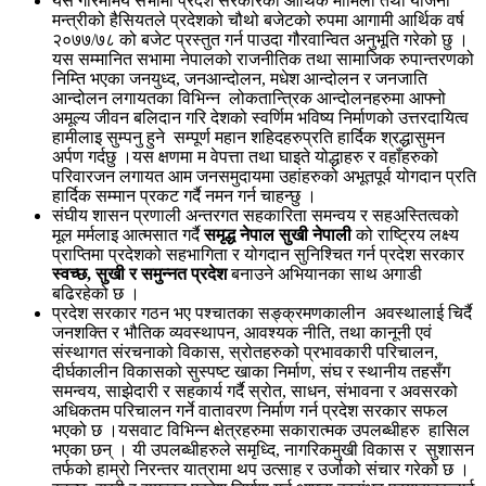
यस गरिमामय सभामा प्रदेश सरकारको आर्थिक मामिला तथा योजना
मन्त्रीको हैसियतले प्रदेशको चौथो बजेटको रुपमा आगामी आर्थिक वर्ष
२०७७/७८ को बजेट प्रस्तुत गर्न पाउदा गौरवान्वित अनुभूति गरेको छु ।
यस सम्मानित सभामा नेपालको राजनीतिक तथा सामाजिक रुपान्तरणको
निम्ति भएका जनयुध्द, जनआन्दोलन, मधेश आन्दोलन र जनजाति
आन्दोलन लगायतका विभिन्न लोकतान्त्रिक आन्दोलनहरुमा आफ्नो
अमूल्य जीवन बलिदान गरि देशको स्वर्णिम भविष्य निर्माणको उत्तरदायित्व
हामीलाइ सुम्पनु हुने सम्पूर्ण महान शहिदहरुप्रति हार्दिक श्रद्धासुमन
अर्पण गर्दछु ।यस क्षणमा म वेपत्ता तथा घाइते योद्धाहरु र वहाँहरुको
परिवारजन लगायत आम जनसमुदायमा उहांहरुको अभूतपूर्व योगदान प्रति
हार्दिक सम्मान प्रकट गर्दै नमन गर्न चाहन्छु ।
संघीय शासन प्रणाली अन्तरगत सहकारिता समन्वय र सहअस्तित्वको
मूल मर्मलाइ आत्मसात गर्दै
समृद्ध नेपाल सुखी नेपाली
को राष्ट्रिय लक्ष्य
प्राप्तिमा प्रदेशको सहभागिता र योगदान सुनिश्चित गर्न प्रदेश सरकार
स्वच्छ, सुखी र समुन्नत प्रदेश
बनाउने अभियानका साथ अगाडी
बढिरहेको छ ।
प्रदेश सरकार गठन भए पश्चातका सङ्क्रमणकालीन अवस्थालाई चिर्दै
जनशक्ति र भौतिक व्यवस्थापन, आवश्यक नीति, तथा कानूनी एवं
संस्थागत संरचनाको विकास, स्रोतहरुको प्रभावकारी परिचालन,
दीर्घकालीन विकासको सुस्पष्ट खाका निर्माण, संघ र स्थानीय तहसँग
समन्वय, साझेदारी र सहकार्य गर्दै स्रोत, साधन, संभावना र अवसरको
अधिकतम परिचालन गर्ने वातावरण निर्माण गर्न प्रदेश सरकार सफल
भएको छ ।यसवाट विभिन्न क्षेत्रहरुमा सकारात्मक उपलब्धीहरु हासिल
भएका छन् । यी उपलब्धीहरुले समृध्दि, नागरिकमुखी विकास र सुशासन
तर्फको हाम्रो निरन्तर यात्रामा थप उत्साह र उर्जाको संचार गरेको छ ।