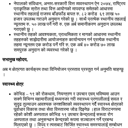
नेपालको संविधान, अन्तर-सरकारी वित्त व्यवस्थापन ऐन २०७४, राष्ट्रिय
प्राकृतिक स्रोत तथा वित्त आयोगको मापदण्ड समेतको आधारमा
स्थानीय तहलाई राजस्व बाँडफाँड बापत रु. ८२ करोड ६९ लाख ५०
हजार उपलब्ध गराउने अनुमान गरेको छु । साथै प्रत्येक स्थानीय तहलाई
न्यूनतम रु. ५० लाख पर्ने गरी रु. एक अर्ब समानीकरण अनुदान उपलब्ध
गराएको छु ।
स्थानीय तहको आवश्यकता, प्राथमिकता र मागको आधारमा स्थानीय
तहहरुको साझेदारीमा आयोजनाहरु कार्यान्वयन गर्न प्रत्येक स्थानीय
तहमा न्यूनतम एक करोड पर्ने गरि रु. एक अर्ब ४० करोड ७० लाख
समपुरक अनुदान को व्यवस्था गरेको छु ।
सभामुख महोदय
,
अब म क्षेत्रगत कार्यक्रम तथा विनियोजन प्रस्ताव प्रस्तुत गर्न अनुमति चाहन्छु
।
स्वास्थ्य क्षेत्र
कोभिड – १९ को रोकथाम, नियन्त्रण र उपचार एवम् भविष्यमा आउन
सक्ने विभिन्न महामारीलाई मध्यनजर गरी स्वास्थ्य प्रणालीलाई सवल र
सुदृढ तुल्याउन आवश्यक जनशक्तिको व्यवस्थापन गर्दै स्वास्थ्य क्षेत्रको
पूर्वाधार विकास तथा सेवा विस्तारमा जोड दिइनेछ ।हाल विराटनगरमा
रहेको कोशी अस्पताल कोभिड १९ उपचार केन्द्रलाई सरूवा रोग
अस्पताल तथा अनुसन्धान केन्द्रको रूपमा सञ्चालन गर्ने प्रबन्ध
मिलाएको छु । विपद र त्यसबाट सिर्जित स्वास्थ्य समस्यालाई सम्बोधन