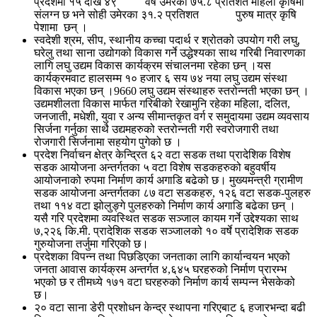
प्रदेशमा १५ देखि ४९ वर्ष उमेरका ७५.८ प्रतिशत महिला कृषिमा
संलग्न छ भने सोही उमेरका ३१.२ प्रतिशत पुरुष मात्र कृषि
पेशामा छन् ।
स्वदेशी श्रम, सीप, स्थानीय कच्चा पदार्थ र श्रोतको उपयोग गरी लघु,
घरेलु तथा साना उद्योगको विकास गर्ने उद्धेश्यका साथ गरिबी निवारणका
लागि लघु उद्यम विकास कार्यक्रम संचालनमा रहेका छन् ।यस
कार्यक्रमवाट हालसम्म १० हजार ६ सय ७४ नया लघु उद्यम संस्था
विकास भएका छन् ।9660 लघु उद्यम संस्थाहरु स्तरोन्नती भएका छन् ।
उद्यमशीलता विकास मार्फत गरिबीको रेखामुनि रहेका महिला, दलित,
जनजाती, मधेशी, युवा र अन्य सीमान्तकृत वर्ग र समुदायमा उद्यम व्यवसाय
सिर्जना गर्नुका साथै उद्यमहरुको स्तरोन्नती गरी स्वरोजगारी तथा
रोजगारी सिर्जनामा सहयोग पुगेको छ ।
प्रदेश निर्वाचन क्षेत्र केन्द्रित ६२ वटा सडक तथा प्रादेशिक विशेष
सडक आयोजना अन्तर्गतका ५ वटा विशेष सडकहरुको बहुवर्षीय
आयोजनाको रुपमा निर्माण कार्य अगाडि बढेको छ। मुख्यमन्त्री ग्रामीण
सडक आयोजना अन्तर्गतका ८७ वटा सडकहरु, १२६ वटा सडक-पुलहरु
तथा ११४ वटा झोलुङ्गे पुलहरुको निर्माण कार्य अगाडि बढेका छन् ।
यसै गरि प्रदेशमा व्यवस्थित सडक सञ्जाल कायम गर्ने उद्देश्यका साथ
७,२२६ कि.मी. प्रादेशिक सडक सञ्जालको १० वर्षे प्रादेशिक सडक
गुरुयोजना तर्जुमा गरिएको छ।
प्रदेशका विपन्न तथा पिछडिएका जनताका लागि कार्यान्वयन भएको
जनता आवास कार्यक्रम अन्तर्गत ४,६४५ घरहरुको निर्माण प्रारम्भ
भएको छ र तीमध्ये १७१ वटा घरहरुको निर्माण कार्य सम्पन्न भैसकेको
छ।
२० वटा साना डेरी प्रशोधन केन्द्र स्थापना गरिएबाट ६ हजारभन्दा बढी