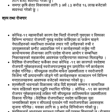
लागि बजेट ब्यवस्था गरेको छु।
समग्र कृषि क्षेत्र विकासका लागि ३ अर्व ८३ करोड १६ लाख बजेटको
ब्यवस्था गरेको छु ।
श्रम तथा रोजगार
कोभिड-१९ महामारीको कारण देश भित्रै रोजगारी गुमाएका र विश्वका
बिभिन्न भागवाट रोजगारी गुमाइ स्वदेश फर्किएका वा फर्कन चाहने
नेपालीहरुको व्यवस्थित तथ्यांक तयार गरी उनीहरुको रुची र
उपयुक्तताको छनौट अद्यावधिक गर्न र कार्यक्रमको तर्जुमा गरी
कार्यान्वयनमा लैजानका लागि प्रदेश योजना आयोग र सम्बन्धित
निकायहरुको सहकार्यमा आवश्यक प्रक्रियागत व्यवस्था मिलाइनेछ ।
वैदेशिक रोजगारीबाट फर्केका तथा कोभिड -१९ का कारणले स्वदेशमा
रोजगारी गुमेकाहरुलाई स्वरोजगारउन्मुख हुन उत्प्रेरित गर्ने कार्यक्रम
तर्जुमा गरिनेछ। सीपमूलक तालीम मार्फत उद्यमशीलता र स्वरोजगारी
सिर्जना गर्दै उत्पादनसँग जोड्ने गरी कार्यक्रमहरु सञ्चालन गर्न विभिन्न
मन्त्रालयहरुमा आवश्यक वजेटको व्यवस्था गरेको छु।
श्रममैत्री भावनाको विकासमा जोड दिदै श्रमको सम्मान र सामाजिक
न्याय सहितको श्रम पद्धति स्थापित गरिनेछ । कोभिड –१९ का कारणले
रोजगार गुमेकाहरुलाई लक्षित गरी सीपमूलक तालिममार्फत उद्यमशीलता
विकास गरिनेछ ।वैदेशिक रोजगारीबाट स्वदेश फर्किएका युवा
जनशक्तिको श्रम र सीपलाई प्रवर्धन गरी स्वरोजगारीका अवसरहरू
सृजना गरिनेछ। यसका लागि रू ३ करोड विनियोजन गरेको छु।
श्रमिकलाई आधारभूत स्वास्थ्य परीक्षण गर्ने प्रबन्ध मिलाएको छु।रोजगार