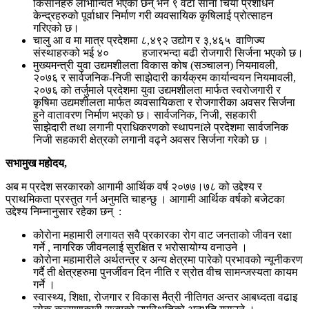
किसानहरु लाभान्वित भएका छन् भने ९ वटा साना चिया प्रशोधन
केन्द्रहरुको पूर्वाधार निर्माण गरी व्यवसायिक कृषिलाई प्रोत्साहन
गरिएको छ।
चालु आ व मा मात्र प्रदेशमा ८,४९२ उद्योग र ३,४६५ वाणिज्य
संस्थाहरुको भई ४० हजारभन्दा बढी रोजगारी सिर्जना भएको छ।
मुख्यमन्त्री युवा उद्यमशीलता विकास कोष (सञ्चालन) नियमावली,
२०७६ र सार्वजनिक-निजी साझेदारी कार्यक्रम कार्यान्वयन नियमावली,
२०७६ को तर्जुमाले प्रदेशमा युवा उद्यमशीलता मार्फत स्वरोजगारी र
कृषिमा उद्यमशीलता मार्फत व्यवसायिकता र रोजगारीका अवसर सिर्जना
हुने वातावरण निर्माण भएको छ। सार्वजनिक, निजी, सहकारी
साझेदारी तथा लगानी प्राधिकरणको स्थापनfले प्रदेशमा सार्वजनिक
निजी सहकारी क्षेत्रको लगानी वढ्ने अवसर सिर्जना गरेको छ ।
सभामुख महोदय
,
अब म प्रदेश सरकारको आगामी आर्थिक वर्ष २०७७।७८ को उद्देश्य र
प्राथमिकता प्रस्तुत गर्न अनुमति चाहन्छु । आगामी आर्थिक वर्षको बजेटका
उद्देश्य निम्नानुसार रहेका छन् :
कोरोना महामारी लगायत सवै प्रकारका रोग वाट जनताको जीवन रक्षा
गर्ने , नागरिक जीवनलाई सुरक्षित र भरोसायोग्य वनाउने ।
कोरोना महामारीले अर्थतन्त्र र अन्य क्षेत्रमा पारेको प्रभावको न्यूनीकरण
गर्दै ती क्षेत्रहरुमा पुनर्जीवन दिन नीति र स्रोत वीच सामन्जस्यता कायम
गर्ने ।
स्वास्थ्य, शिक्षा, रोजगार र विकास मैत्री नीतिगत अन्तर आबध्दता वढाइ