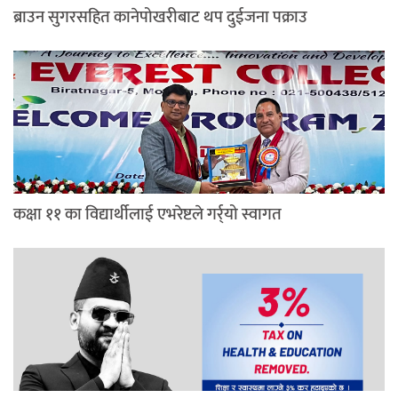
ब्राउन सुगरसहित कानेपोखरीबाट थप दुईजना पक्राउ
कक्षा ११ का विद्यार्थीलाई एभरेष्टले गर्र्यो स्वागत