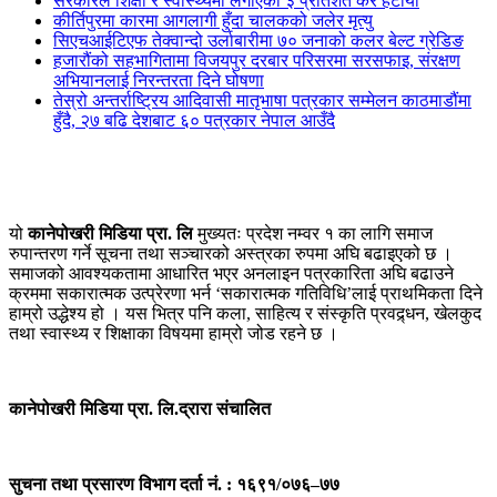
सरकारले शिक्षा र स्वास्थ्यमा लगाएको ३ प्रतिशत कर हटायो
कीर्तिपुरमा कारमा आगलागी हुँदा चालकको जलेर मृत्यु
सिएचआईटिएफ तेक्वान्दो उर्लाबारीमा ७० जनाको कलर बेल्ट ग्रेडिङ
हजारौंको सहभागितामा विजयपुर दरबार परिसरमा सरसफाइ, संरक्षण
अभियानलाई निरन्तरता दिने घोषणा
तेस्रो अन्तर्राष्ट्रिय आदिवासी मातृभाषा पत्रकार सम्मेलन काठमाडौंमा
हुँदै, २७ बढि देशबाट ६० पत्रकार नेपाल आउँदै
यो
कानेपोखरी मिडिया प्रा. लि
मुख्यतः प्रदेश नम्वर १ का लागि समाज
रुपान्तरण गर्ने सूचना तथा सञ्चारको अस्त्रका रुपमा अघि बढाइएको छ ।
समाजको आवश्यकतामा आधारित भएर अनलाइन पत्रकारिता अघि बढाउने
क्रममा सकारात्मक उत्प्रेरणा भर्न ‘सकारात्मक गतिविधि’लाई प्राथमिकता दिने
हाम्रो उद्धेश्य हो । यस भित्र पनि कला, साहित्य र संस्कृति प्रवद्र्धन, खेलकुद
तथा स्वास्थ्य र शिक्षाका विषयमा हाम्रो जोड रहने छ ।
कानेपोखरी मिडिया प्रा. लि.द्रारा संचालित
सुचना तथा प्रसारण विभाग दर्ता नं. : १६९१/०७६–७७