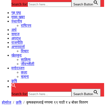
Search for:
Search Button
गृह पृष्ठ
मुख्य खबर
स्थानीय
राष्ट्रिय
अर्थ
समाज
अपराध
राजनीति
अन्तरवार्ता
विचार
खेलकुद
साहित्य
जीवनशैली
मनोरञ्जन
कला
सूचना
कृषि
Search for:
Search Button
होमपेज
/
कृषि
/
कृषकहरुलाई नगरमा ९९ पाठी र ४ बोका वितरण