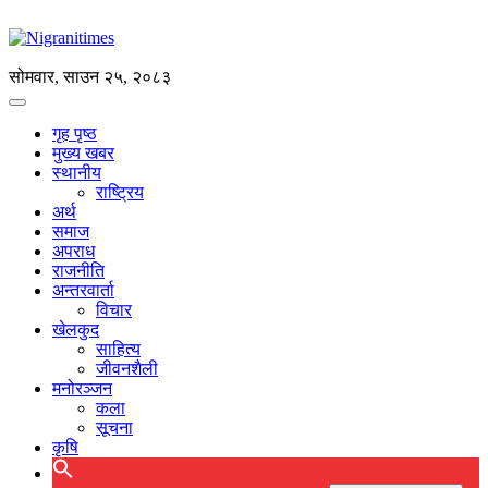
सोमवार, साउन २५, २०८३
गृह पृष्ठ
मुख्य खबर
स्थानीय
राष्ट्रिय
अर्थ
समाज
अपराध
राजनीति
अन्तरवार्ता
विचार
खेलकुद
साहित्य
जीवनशैली
मनोरञ्जन
कला
सूचना
कृषि