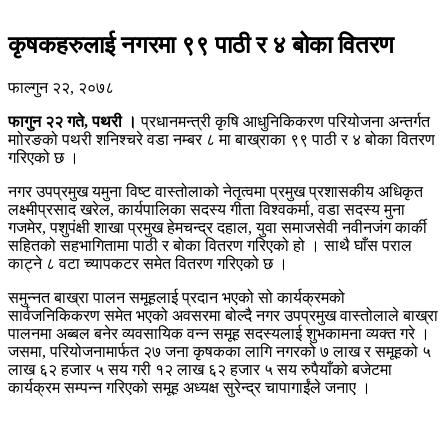
कृषकहरुलाई नगरमा ९९ पाठी र ४ बोका वितरण
फाल्गुन २२, २०७८
फागुन २२ गते, पथरी ।
प्रधानमन्त्री कृषि आधुनिकिकरण परियोजना अन्तर्गत
माोरङको पथरी शनिश्चरे वडा नम्बर ८ मा बाख्राका ९९ पाठी र ४ बोका वितरण
गरिएको छ ।
नगर उपप्रमुख यमुना विष्ट वास्तोलाको नेतृत्वमा प्रमुख प्रशासकीय अधिकृत
लक्ष्मीप्रसाद खरेल, कार्यपालिका सदस्य गीता विश्वकर्मा, वडा सदस्य मुना
गजमेर, पशुपंक्षी शाखा प्रमुख हेमचन्द्र दहाल, युवा समाजसेवी नवीनजंग कार्की
सहितको सहभागितामा पाठी र बोका वितरण गरिएको हो । साथै घाँस पराल
काट्ने ८ वटा च्यापकटर समेत वितरण गरिएको छ ।
समुन्नत बाख्रा पालन समूहलाई प्रदान भएको सो कार्यक्रमको
सार्वजनिकिकरण समेत भएको अवसरमा बोल्दै नगर उपप्रमुख वास्तोलाले बाख्रा
पालनमा अब्बल बनेर व्यवसायिक वन्न समूह सदस्यलाई शुभकामना व्यक्त गरे ।
जसमा, परियोजनामार्फत २७ जना कृषकका लागि नगरको ७ लाख र समूहको ५
लाख ६२ हजार ५ सय गरी १२ लाख ६२ हजार ५ सय रुपैयाँको बजेटमा
कार्यक्रम सम्पन्न गरिएको समूह अध्यक्ष सुरेन्द्र चापागाईंले जनाए ।