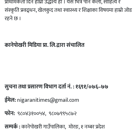
प्राथमिकता दिने हाम्रो उद्धेश्य हो । यस भित्र पनि कला, साहित्य र
संस्कृति प्रवद्र्धन, खेलकुद तथा स्वास्थ्य र शिक्षाका विषयमा हाम्रो जोड
रहने छ ।
कानेपोखरी मिडिया प्रा. लि.द्रारा संचालित
सुचना तथा प्रसारण विभाग दर्ता नं. : १६९१/०७६–७७
ईमेल:
nigaranitimes@gmail.com
फोन:
९८०४३१००५४, ९८०७९९५८७२
सम्पर्क :
कानेपोखरी गाउँपालिका, मोरङ, १ नम्बर प्रदेश