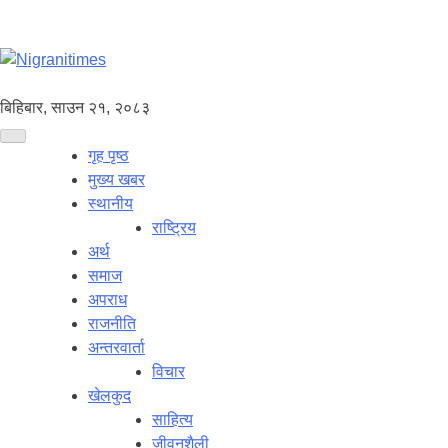
बिहिबार, साउन २१, २०८३
गृह पृष्ठ
मुख्य खबर
स्थानीय
राष्ट्रिय
अर्थ
समाज
अपराध
राजनीति
अन्तरवार्ता
विचार
खेलकुद
साहित्य
जीवनशैली