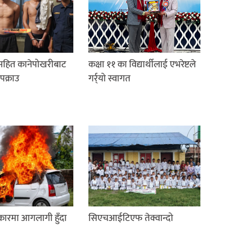
रसहित कानेपोखरीबाट
कक्षा ११ का विद्यार्थीलाई एभरेष्टले
पक्राउ
गर्र्यो स्वागत
 कारमा आगलागी हुँदा
सिएचआईटिएफ तेक्वान्दो