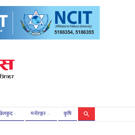
खेलकुद
मनोरञ्जन
कृषि