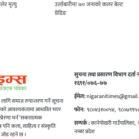
र मृत्यु
उर्लाबारीमा ७० जनाको कलर बेल्ट
ग्रेडिङ
सुचना तथा प्रसारण विभाग दर्ता नं
१६९१/०७६–७७
ईमेल:
nigaranitimes@gmail
ा लागि समाज रुपान्तरण गर्ने सूचना
माजको आवश्यकतामा आधारित भएर
फोन:
९८०४३१००५४, ९८०७९९५
रेरणा भर्न ‘सकारात्मक
सम्पर्क :
कानेपोखरी गाउँपालिका, 
्र पनि कला, साहित्य र संस्कृति
नम्बर प्रदेश
रो जोड रहने छ ।