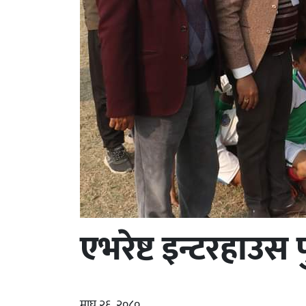
एभरेष्ट इन्टरहाउस 
माघ २६, २०८०