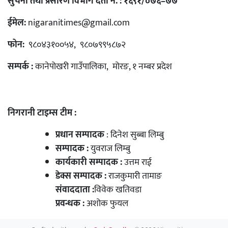
सुचना तथा प्रसारण विभाग दर्ता नं. : १६९१/०७६–७७
ईमेल:
nigaranitimes@gmail.com
फोन:
९८०४३१००५४, ९८०७९९५८७२
सम्पर्क :
कानेपोखरी गाउँपालिका, मोरङ, १ नम्बर प्रदेश
निगरानी टाइम्स टीम :
प्रधान सम्पादक
: दिनेश सुब्बा लिम्बु
सम्पादक :
युवराज लिम्बु
कार्यकारी सम्पादक :
उत्तम राई
डेक्स सम्पादक :
राजकुमारी तामाङ
संवाददाता :
विवेक खतिवडा
प्रवन्धक :
अशोक फुयल