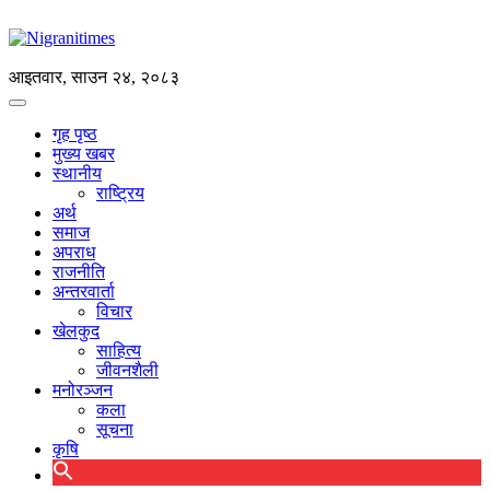
आइतवार, साउन २४, २०८३
गृह पृष्ठ
मुख्य खबर
स्थानीय
राष्ट्रिय
अर्थ
समाज
अपराध
राजनीति
अन्तरवार्ता
विचार
खेलकुद
साहित्य
जीवनशैली
मनोरञ्जन
कला
सूचना
कृषि