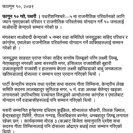
फाल्गुन १०, २०७९
फागुन १० गते, पथरी ।
पथरीशनिश्चरे—५ मा राजनीतिक परिवर्तनको लागि
ज्यान गुमाएकाको परिवार र राजनीतिक परिवर्तनमा योगदान गर्ने १० जनालाई
माओवादी केन्द्रले सम्मान गरेको छ ।
मंगलबार माओवादी केन्द्रको ५ नम्बर वडा समितिले जनयुद्धका सहिद परिवार र
कांग्रेस, एमालेका राजनीतिक परिवर्तनमा योगदान गर्ने व्यक्तिहरुलाई सम्मान
गरेको हो ।
जनयुद्धमा साहदत प्राप्त गरेका सहिद सन्तोष लिम्बूको पत्नि लक्ष्मी लिम्बू,
नेत्रबहादुर मगरकी आमा सरस्वति मगर, हंसिलाल राजवंशीकी बुहारी
उज्वलकुमारी राजवंशी र हालसम्म बेपत्ता लक्ष्मी खतिवडाको बाबु जनकलाल
खतिवडालाई दोसल्ला र सम्मान पत्र प्रदान गरिएको थियो ।
पार्टी केन्द्रीय सदस्य तथा प्रदेश सभा सदस्य गीता तिम्सिना, केन्द्रीय लेखा
समिति सदस्य लालबहादुर सुस्लिङ मगर, ५ नं. वडा अध्यक्ष चेतेन्द्र खड्का
लगायतको उपस्थितिमा पञ्चायत विरुद्धको आन्दोलनमा कांग्रेस र एमालेबाट
योगदान गर्ने वडाबासीहरुलाई पनि सम्मान गरिएको थियो ।
यसरी सम्मानित हुनेहरुमा दधिराम कुइँकेल, शोभालाल चौकरी, तिलक धिमाल,
ईन्द्रबहादुर घिमिरे, गोपाल गन्गाइ, तिलबिक्रम बस्नेत, धनबहादुर लिम्बू लगायत
रहेका छन् । कार्यक्रममा मोरङ ३ (क)बाट बिजेता समानुपाति प्रदेश सभा
सदस्य गीता तिम्सिनालाई पनि दोसल्ला ओढाएर बधाई तथा सम्मान गरिएको
थियो ।