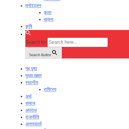
मनोरञ्जन
कला
सूचना
कृषि
Search for:
Search Button
गृह पृष्ठ
मुख्य खबर
स्थानीय
राष्ट्रिय
अर्थ
समाज
अपराध
राजनीति
अन्तरवार्ता