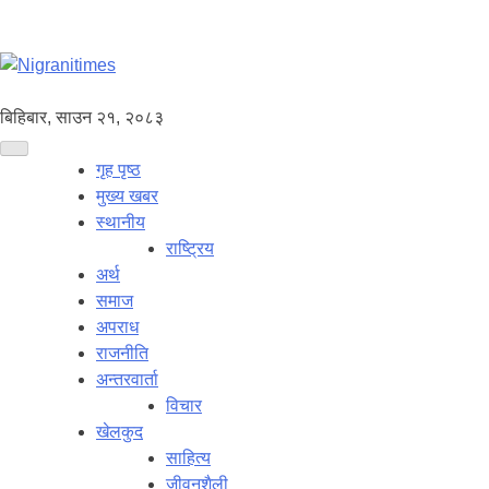
बिहिबार, साउन २१, २०८३
गृह पृष्ठ
मुख्य खबर
स्थानीय
राष्ट्रिय
अर्थ
समाज
अपराध
राजनीति
अन्तरवार्ता
विचार
खेलकुद
साहित्य
जीवनशैली